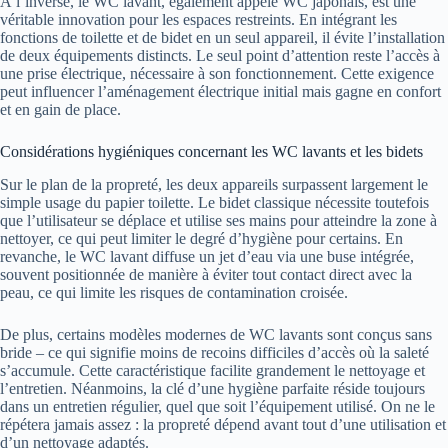
À l’inverse, le WC lavant, également appelé WC japonais, est une
véritable innovation pour les espaces restreints. En intégrant les
fonctions de toilette et de bidet en un seul appareil, il évite l’installation
de deux équipements distincts. Le seul point d’attention reste l’accès à
une prise électrique, nécessaire à son fonctionnement. Cette exigence
peut influencer l’aménagement électrique initial mais gagne en confort
et en gain de place.
Considérations hygiéniques concernant les WC lavants et les bidets
Sur le plan de la propreté, les deux appareils surpassent largement le
simple usage du papier toilette. Le bidet classique nécessite toutefois
que l’utilisateur se déplace et utilise ses mains pour atteindre la zone à
nettoyer, ce qui peut limiter le degré d’hygiène pour certains. En
revanche, le WC lavant diffuse un jet d’eau via une buse intégrée,
souvent positionnée de manière à éviter tout contact direct avec la
peau, ce qui limite les risques de contamination croisée.
De plus, certains modèles modernes de WC lavants sont conçus sans
bride – ce qui signifie moins de recoins difficiles d’accès où la saleté
s’accumule. Cette caractéristique facilite grandement le nettoyage et
l’entretien. Néanmoins, la clé d’une hygiène parfaite réside toujours
dans un entretien régulier, quel que soit l’équipement utilisé. On ne le
répétera jamais assez : la propreté dépend avant tout d’une utilisation et
d’un nettoyage adaptés.