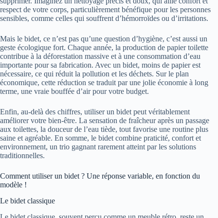
supprimer. Imaginez un nettoyage précis et doux, qui allie confort et
respect de votre corps, particulièrement bénéfique pour les personnes
sensibles, comme celles qui souffrent d’hémorroïdes ou d’irritations.
Mais le bidet, ce n’est pas qu’une question d’hygiène, c’est aussi un
geste écologique fort. Chaque année, la production de papier toilette
contribue à la déforestation massive et à une consommation d’eau
importante pour sa fabrication. Avec un bidet, moins de papier est
nécessaire, ce qui réduit la pollution et les déchets. Sur le plan
économique, cette réduction se traduit par une jolie économie à long
terme, une vraie bouffée d’air pour votre budget.
Enfin, au-delà des chiffres, utiliser un bidet peut véritablement
améliorer votre bien-être. La sensation de fraîcheur après un passage
aux toilettes, la douceur de l’eau tiède, tout favorise une routine plus
saine et agréable. En somme, le bidet combine praticité, confort et
environnement, un trio gagnant rarement atteint par les solutions
traditionnelles.
Comment utiliser un bidet ? Une réponse variable, en fonction du
modèle !
Le bidet classique
Le bidet classique, souvent perçu comme un meuble rétro, reste un