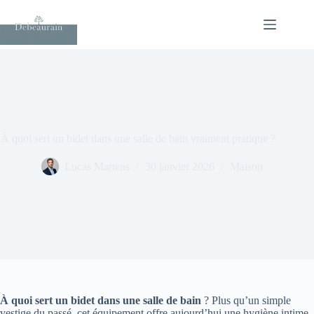
Passer
au
contenu
À quoi sert un bidet dans une salle de bain vraiment pratique ?
Lucas Martens
30 janvier 2026
Maison
À quoi sert un bidet dans une salle de bain
? Plus qu’un simple
vestige du passé, cet équipement offre aujourd’hui une hygiène intime