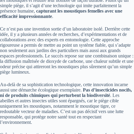
les moustiques et réduire leur nombre de façon durable. Plutôt qu’un
simple piège, il s’agit d’une technologie qui imite parfaitement la
présence humaine,
capturant les moustiques femelles avec une
efficacité impressionnante
.
Ce n’est pas une invention sortie d’un laboratoire isolé. Derrière cette
idée, il y a plusieurs années de recherches, d’expérimentations et de
collaborations avec des experts en entomologie. Cette approche
rigoureuse a permis de mettre au point un système fiable, qui s’adapte
non seulement aux jardins des particuliers mais aussi aux grands
espaces professionnels. Le succès repose sur une combinaison unique :
la diffusion maîtrisée de dioxyde de carbone, une chaleur subtile et une
odeur précise qui attireront les moustiques plus sûrement qu’un simple
piège lumineux.
Au-delà de sa sophistication technologique, cette innovation incarne
aussi une démarche écologique exemplaire.
Pas d’insecticides nocifs,
ni de produits chimiques qui perturbent la biodiversité
. Les
abeilles et autres insectes utiles sont épargnés, car le piège cible
uniquement les moustiques, notamment le moustique tigre, ce
redoutable vecteur de maladies. C’est un pas décisif vers une lutte
responsable, qui protège notre santé tout en respectant
l’environnement.