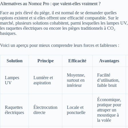
Alternatives au Nomoz Pro : que valent-elles vraiment ?
Face au prix élevé du piège, il est normal de se demander quelles
options existent et si elles offrent une efficacité comparable. Sur le
marché, plusieurs solutions cohabitent, parmi lesquelles les lampes UV,
les raquettes électriques ou encore les pièges traditionnels à CO₂
basiques.
Voici un aperçu pour mieux comprendre leurs forces et faiblesses :
Solution
Principe
Efficacité
Avantages
Moyenne,
Facilité
Lampes
Lumière et
surtout en
d’utilisation,
UV
aspiration
intérieur
faible bruit
Économique,
pratique pour
Raquettes
Électrocution
Locale et
attraper un
électriques
directe
ponctuelle
moustique à
la volée