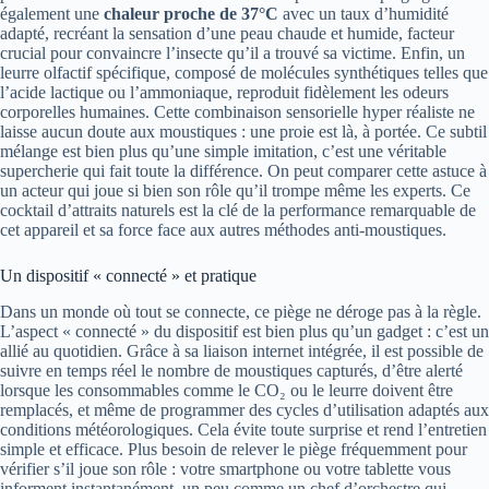
également une
chaleur proche de 37°C
avec un taux d’humidité
adapté, recréant la sensation d’une peau chaude et humide, facteur
crucial pour convaincre l’insecte qu’il a trouvé sa victime. Enfin, un
leurre olfactif spécifique, composé de molécules synthétiques telles que
l’acide lactique ou l’ammoniaque, reproduit fidèlement les odeurs
corporelles humaines. Cette combinaison sensorielle hyper réaliste ne
laisse aucun doute aux moustiques : une proie est là, à portée. Ce subtil
mélange est bien plus qu’une simple imitation, c’est une véritable
supercherie qui fait toute la différence. On peut comparer cette astuce à
un acteur qui joue si bien son rôle qu’il trompe même les experts. Ce
cocktail d’attraits naturels est la clé de la performance remarquable de
cet appareil et sa force face aux autres méthodes anti-moustiques.
Un dispositif « connecté » et pratique
Dans un monde où tout se connecte, ce piège ne déroge pas à la règle.
L’aspect « connecté » du dispositif est bien plus qu’un gadget : c’est un
allié au quotidien. Grâce à sa liaison internet intégrée, il est possible de
suivre en temps réel le nombre de moustiques capturés, d’être alerté
lorsque les consommables comme le CO₂ ou le leurre doivent être
remplacés, et même de programmer des cycles d’utilisation adaptés aux
conditions météorologiques. Cela évite toute surprise et rend l’entretien
simple et efficace. Plus besoin de relever le piège fréquemment pour
vérifier s’il joue son rôle : votre smartphone ou votre tablette vous
informent instantanément, un peu comme un chef d’orchestre qui