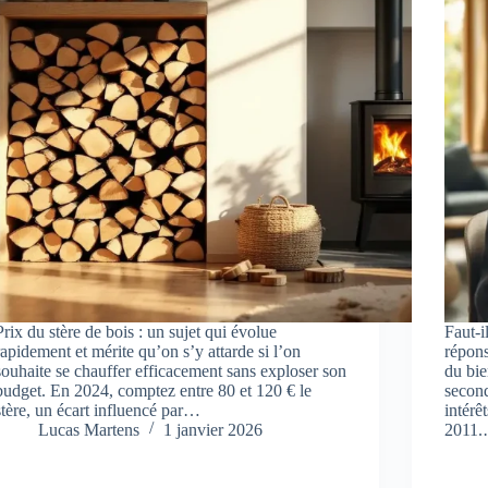
Prix du stère de bois : un sujet qui évolue
Faut-i
rapidement et mérite qu’on s’y attarde si l’on
répons
souhaite se chauffer efficacement sans exploser son
du bie
budget. En 2024, comptez entre 80 et 120 € le
second
stère, un écart influencé par…
intérê
Lucas Martens
1 janvier 2026
2011