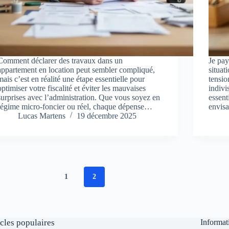
Comment déclarer des travaux dans un
Je pay
appartement en location peut sembler compliqué,
situat
mais c’est en réalité une étape essentielle pour
tensio
optimiser votre fiscalité et éviter les mauvaises
indivi
surprises avec l’administration. Que vous soyez en
essent
régime micro-foncier ou réel, chaque dépense…
envis
Lucas Martens
19 décembre 2025
1
2
icles populaires
Informat