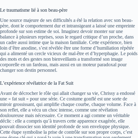
Le traumatisme lié à son beau-père
Une source majeure de ses difficultés a été la relation avec son beau-
père, dont le comportement dur et intransigeant a laissé une empreinte
profonde sur son estime de soi. Imaginez devoir monter sur une
balance à plusieurs reprises, sous le regard critique d’un proche, dans
un cadre aussi intime que la maison familiale. Cette expérience, bien
loin d’être anodine, s’est révélée être une forme d’humiliation répétée
qui a alimenté un cercle vicieux de mal-être et d’hyperphagie. Le poids
des mots et des gestes non bienveillants a transformé son image
corporelle en un fardeau, mais aussi en un moteur paradoxal pour
changer son destin personnel.
L’expérience révélatrice de la Fat Suit
Avant de décrocher le rôle qui allait changer sa vie, Chrissy a endossé
une « fat suit » pour une série. Ce costume gonflé est une sorte de
miroir grossissant, qui amplifie chaque courbe, chaque volume. Face à
son reflet, elle a vécu un choc intense, comme une révélation
douloureuse mais nécessaire. Ce moment a agi comme un véritable
déclic : elle a compris qu’à travers cette apparence exagérée, elle
pouvait dissocier son identité profonde de son enveloppe physique.
Cette étape symbolise la prise de contrôle sur son propre corps, c’est
une étape clé qui a pavé la voie à une transformation non seulement