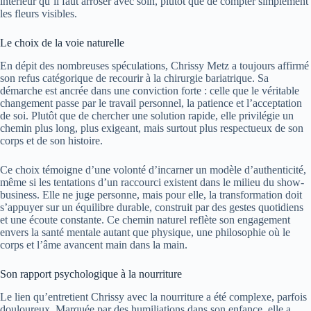
intérieur qu’il faut arroser avec soin, plutôt que de compter simplement
les fleurs visibles.
Le choix de la voie naturelle
En dépit des nombreuses spéculations, Chrissy Metz a toujours affirmé
son refus catégorique de recourir à la chirurgie bariatrique. Sa
démarche est ancrée dans une conviction forte : celle que le véritable
changement passe par le travail personnel, la patience et l’acceptation
de soi. Plutôt que de chercher une solution rapide, elle privilégie un
chemin plus long, plus exigeant, mais surtout plus respectueux de son
corps et de son histoire.
Ce choix témoigne d’une volonté d’incarner un modèle d’authenticité,
même si les tentations d’un raccourci existent dans le milieu du show-
business. Elle ne juge personne, mais pour elle, la transformation doit
s’appuyer sur un équilibre durable, construit par des gestes quotidiens
et une écoute constante. Ce chemin naturel reflète son engagement
envers la santé mentale autant que physique, une philosophie où le
corps et l’âme avancent main dans la main.
Son rapport psychologique à la nourriture
Le lien qu’entretient Chrissy avec la nourriture a été complexe, parfois
douloureux. Marquée par des humiliations dans son enfance, elle a