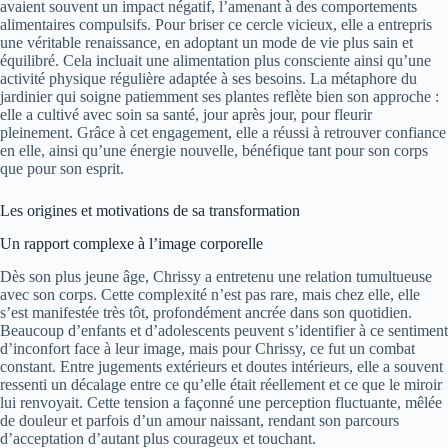
avaient souvent un impact négatif, l’amenant à des comportements
alimentaires compulsifs. Pour briser ce cercle vicieux, elle a entrepris
une véritable renaissance, en adoptant un mode de vie plus sain et
équilibré. Cela incluait une alimentation plus consciente ainsi qu’une
activité physique régulière adaptée à ses besoins. La métaphore du
jardinier qui soigne patiemment ses plantes reflète bien son approche :
elle a cultivé avec soin sa santé, jour après jour, pour fleurir
pleinement. Grâce à cet engagement, elle a réussi à retrouver confiance
en elle, ainsi qu’une énergie nouvelle, bénéfique tant pour son corps
que pour son esprit.
Les origines et motivations de sa transformation
Un rapport complexe à l’image corporelle
Dès son plus jeune âge, Chrissy a entretenu une relation tumultueuse
avec son corps. Cette complexité n’est pas rare, mais chez elle, elle
s’est manifestée très tôt, profondément ancrée dans son quotidien.
Beaucoup d’enfants et d’adolescents peuvent s’identifier à ce sentiment
d’inconfort face à leur image, mais pour Chrissy, ce fut un combat
constant. Entre jugements extérieurs et doutes intérieurs, elle a souvent
ressenti un décalage entre ce qu’elle était réellement et ce que le miroir
lui renvoyait. Cette tension a façonné une perception fluctuante, mêlée
de douleur et parfois d’un amour naissant, rendant son parcours
d’acceptation d’autant plus courageux et touchant.