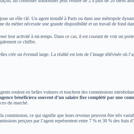
façon, un conseiller immobilier peut vendre de 2 à plus de 20 biens ann
ue joue un rôle clé. Un agent installé à Paris ou dans une métropole dy
me du métier nécessite une grande disponibilité et un travail de fond dan
ner leur activité à mi-temps. Dans ce cas, il est courant de voir un port
galement ce chiffre.
les crée un éventail large. La réalité est loin de l’image télévisée où l
ts roulent en belles voitures et touchent des commissions mirobolantes. 
 agence bénéficiera souvent d’un salaire fixe complété par une com
ances du marché.
a commission, ce qui signifie que leurs revenus peuvent être très variab
mmissions perçues par l’agent représentent entre 7 % et 30 % des frais d