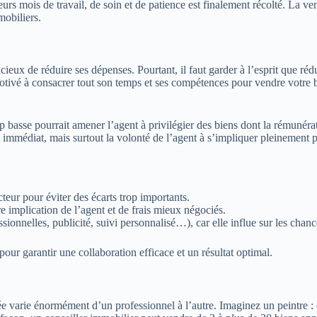
rs mois de travail, de soin et de patience est finalement récolté. La vente
obiliers.
eux de réduire ses dépenses. Pourtant, il faut garder à l’esprit que rédu
s motivé à consacrer tout son temps et ses compétences pour vendre votr
basse pourrait amener l’agent à privilégier des biens dont la rémunérati
mmédiat, mais surtout la volonté de l’agent à s’impliquer pleinement po
eur pour éviter des écarts trop importants.
 implication de l’agent et de frais mieux négociés.
ionnelles, publicité, suivi personnalisé…), car elle influe sur les chanc
our garantir une collaboration efficace et un résultat optimal.
varie énormément d’un professionnel à l’autre. Imaginez un peintre : c