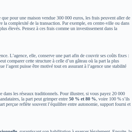
ie que pour une maison vendue 300 000 euros, les frais peuvent aller de
re la complexité de la transaction. Par exemple, en centre-ville ou dans
fs plus élevés. Pensez à ces frais comme un investissement dans la
ence. L’agence, elle, conserve une part afin de couvrir ses coûts fixes :
peut comparer cette structure à celle d’un gâteau où la part la plus
ue l’agent puisse être motivé tout en assurant à l’agence une stabilité
 dans les réseaux traditionnels. Pour illustrer, si vous payez 20 000
andataires, la part peut grimper entre
50 % et 80 %
, voire 100 % s’ils
rt perçue reflète souvent l’équilibre entre autonomie, support fourni et
sionnelle
, garantissant son habilitation à exercer légalement. Ensuite, la