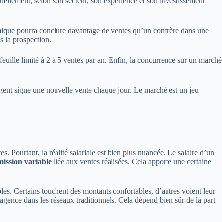
uellement, selon son secteur, son expérience et son investissement
namique pourra conclure davantage de ventes qu’un confrère dans une
s la prospection.
efeuille limité à 2 à 5 ventes par an. Enfin, la concurrence sur un marché
’agent signe une nouvelle vente chaque jour. Le marché est un jeu
Pourtant, la réalité salariale est bien plus nuancée. Le salaire d’un
mission variable
liée aux ventes réalisées. Cela apporte une certaine
les. Certains touchent des montants confortables, d’autres voient leur
’agence dans les réseaux traditionnels. Cela dépend bien sûr de la part