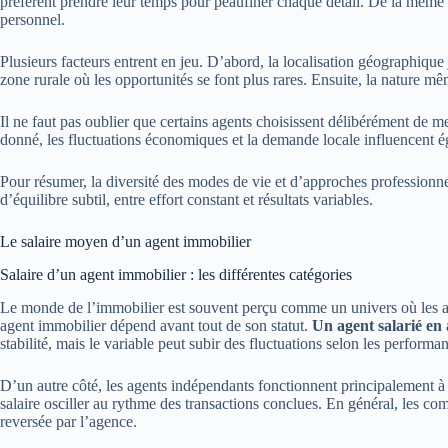
préfèrent prendre leur temps pour peaufiner chaque détail. De la même 
personnel.
Plusieurs facteurs entrent en jeu. D’abord, la localisation géographiq
zone rurale où les opportunités se font plus rares. Ensuite, la nature mê
Il ne faut pas oublier que certains agents choisissent délibérément de me
donné, les fluctuations économiques et la demande locale influencent é
Pour résumer, la diversité des modes de vie et d’approches professionnel
d’équilibre subtil, entre effort constant et résultats variables.
Le salaire moyen d’un agent immobilier
Salaire d’un agent immobilier : les différentes catégories
Le monde de l’immobilier est souvent perçu comme un univers où les agen
agent immobilier dépend avant tout de son statut.
Un agent salarié en
stabilité, mais le variable peut subir des fluctuations selon les perform
D’un autre côté, les agents indépendants fonctionnent principalement à l
salaire osciller au rythme des transactions conclues. En général, les co
reversée par l’agence.