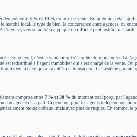
éralement entre
3 % et 10 %
du prix de vente. En pratique, cela signif
: le marché local, le type de bien, la concurrence entre agences, ou enco
 À l’inverse, vendre un bien atypique ou difficile peut justifier des tari
ancée. En général, c’est le vendeur qui s’acquitte du montant total à l’ag
este est redistribué à l’agent immobilier qui s’est chargé de la vente. On 
on revient à celui qui a travaillé à la transaction. Ce système garantit q
ralement comprise entre
7 % et 30 %
du montant total perçu par l’agence
lon son agence et sa part. Cependant, pour les agents indépendants ou m
, généralement moins coûteux, mais avec plus de risques. En somme, la pa
ns sont indispensables. Tout d’abord, il doit posséder une
carte profes