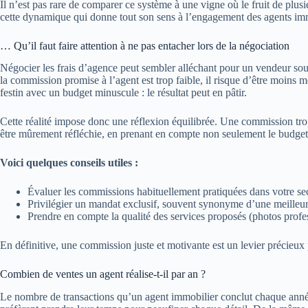
Il n’est pas rare de comparer ce système à une vigne où le fruit de plusieu
cette dynamique qui donne tout son sens à l’engagement des agents imm
… Qu’il faut faire attention à ne pas entacher lors de la négociation
Négocier les frais d’agence peut sembler alléchant pour un vendeur souci
la commission promise à l’agent est trop faible, il risque d’être moin
festin avec un budget minuscule : le résultat peut en pâtir.
Cette réalité impose donc une réflexion équilibrée. Une commission trop 
être mûrement réfléchie, en prenant en compte non seulement le budget i
Voici quelques conseils utiles :
Évaluer les commissions habituellement pratiquées dans votre sect
Privilégier un mandat exclusif, souvent synonyme d’une meilleure
Prendre en compte la qualité des services proposés (photos profess
En définitive, une commission juste et motivante est un levier précieux p
Combien de ventes un agent réalise-t-il par an ?
Le nombre de transactions qu’un agent immobilier conclut chaque année 