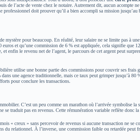
is de l’acte de vente chez le notaire. Autrement dit, aucun acompte ne 
, le professionnel doit prouver qu’il a bien accompli sa mission jusqu’
de mystère pour beaucoup. En réalité, leur salaire ne se limite pas à 
 euros et qu’une commission de 6 % est appliquée, cela signifie que 1
, et enfin le revenu net de l’agent, le parcours de cet argent peut surpren
ilière utilise une bonne partie des commissions pour couvrir ses frais g
 % dans une agence traditionnelle, mais ce taux peut grimper jusqu’à 8
forts pour conclure les transactions.
mobilier. C’est un peu comme un marathon où l’arrivée symbolise la signa
e se traduit pas en revenus. Cette rémunération variable reflète donc la 
s « creux » sans percevoir de revenus si aucune transaction ne se conclu
s du relationnel. À l’inverse, une commission faible ou retardée peut fre