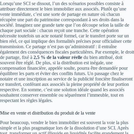
Lorsqu’une SCI se dissout, l’un des scénarios possibles consiste à
attribuer directement le bien immobilier aux associés. Plutôt qu’une
vente immédiate, c’est une sorte de partage en nature où chacun
récupère une part du patrimoine correspondant à ses droits dans la
société. Imaginez une grande tarte que l’on découpe selon la taille de
chaque part sociale : chacun reçoit une tranche. Cette opération
nécessite toutefois un acte notarié formel, car le transfert porte sur un
bien réel, ce qui implique des formalités précises pour officialiser cette
transmission. Ce partage n’est pas qu’administratif : il entraîne
également des conséquences fiscales particulières. Par exemple, le droit
de partage, fixé à
2,5 % de la valeur réelle
du bien attribué, doit
souvent être réglé. De plus, si la distribution est inégale, une
compensation financière, appelée soulte, pourra être demandée pour
équilibrer les parts et éviter des conflits futurs. Un passage chez le
notaire et une inscription au service de la publicité foncière finaliseront
ce transfert, conférant aux associés la pleine propriété de leur portion
respective. En somme, c’est une solution idéale quand les associés
souhaitent conserver ensemble ou séparément l’immeuble, tout en
respectant les règles légales.
Mise en vente et distribution du produit de la vente
Pour beaucoup, vendre le bien immobilier est souvent la voie la plus
simple et la plus pragmatique lors de la dissolution d’une SCI. Après
tout, transformer un actif illiquide en liquidités facilite grandement la