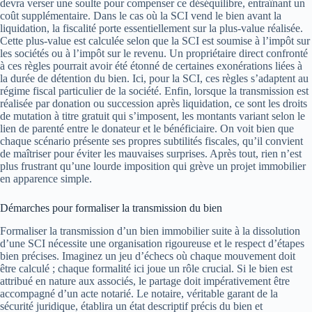
devra verser une soulte pour compenser ce déséquilibre, entraînant un
coût supplémentaire. Dans le cas où la SCI vend le bien avant la
liquidation, la fiscalité porte essentiellement sur la plus-value réalisée.
Cette plus-value est calculée selon que la SCI est soumise à l’impôt sur
les sociétés ou à l’impôt sur le revenu. Un propriétaire direct confronté
à ces règles pourrait avoir été étonné de certaines exonérations liées à
la durée de détention du bien. Ici, pour la SCI, ces règles s’adaptent au
régime fiscal particulier de la société. Enfin, lorsque la transmission est
réalisée par donation ou succession après liquidation, ce sont les droits
de mutation à titre gratuit qui s’imposent, les montants variant selon le
lien de parenté entre le donateur et le bénéficiaire. On voit bien que
chaque scénario présente ses propres subtilités fiscales, qu’il convient
de maîtriser pour éviter les mauvaises surprises. Après tout, rien n’est
plus frustrant qu’une lourde imposition qui grève un projet immobilier
en apparence simple.
Démarches pour formaliser la transmission du bien
Formaliser la transmission d’un bien immobilier suite à la dissolution
d’une SCI nécessite une organisation rigoureuse et le respect d’étapes
bien précises. Imaginez un jeu d’échecs où chaque mouvement doit
être calculé ; chaque formalité ici joue un rôle crucial. Si le bien est
attribué en nature aux associés, le partage doit impérativement être
accompagné d’un acte notarié. Le notaire, véritable garant de la
sécurité juridique, établira un état descriptif précis du bien et