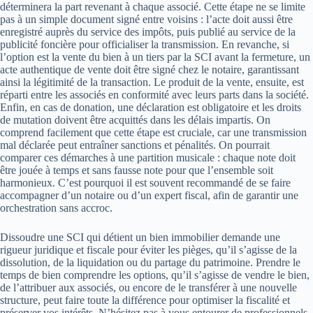
déterminera la part revenant à chaque associé. Cette étape ne se limite
pas à un simple document signé entre voisins : l’acte doit aussi être
enregistré auprès du service des impôts, puis publié au service de la
publicité foncière pour officialiser la transmission. En revanche, si
l’option est la vente du bien à un tiers par la SCI avant la fermeture, un
acte authentique de vente doit être signé chez le notaire, garantissant
ainsi la légitimité de la transaction. Le produit de la vente, ensuite, est
réparti entre les associés en conformité avec leurs parts dans la société.
Enfin, en cas de donation, une déclaration est obligatoire et les droits
de mutation doivent être acquittés dans les délais impartis. On
comprend facilement que cette étape est cruciale, car une transmission
mal déclarée peut entraîner sanctions et pénalités. On pourrait
comparer ces démarches à une partition musicale : chaque note doit
être jouée à temps et sans fausse note pour que l’ensemble soit
harmonieux. C’est pourquoi il est souvent recommandé de se faire
accompagner d’un notaire ou d’un expert fiscal, afin de garantir une
orchestration sans accroc.
Dissoudre une SCI qui détient un bien immobilier demande une
rigueur juridique et fiscale pour éviter les pièges, qu’il s’agisse de la
dissolution, de la liquidation ou du partage du patrimoine. Prendre le
temps de bien comprendre les options, qu’il s’agisse de vendre le bien,
de l’attribuer aux associés, ou encore de le transférer à une nouvelle
structure, peut faire toute la différence pour optimiser la fiscalité et
préserver vos intérêts. N’hésitez pas à vous entourer de professionnels