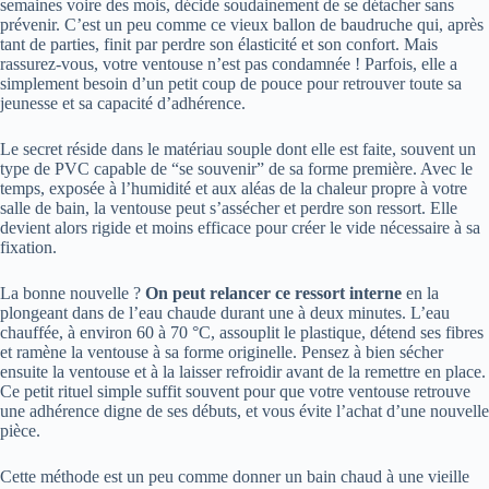
semaines voire des mois, décide soudainement de se détacher sans
prévenir. C’est un peu comme ce vieux ballon de baudruche qui, après
tant de parties, finit par perdre son élasticité et son confort. Mais
rassurez-vous, votre ventouse n’est pas condamnée ! Parfois, elle a
simplement besoin d’un petit coup de pouce pour retrouver toute sa
jeunesse et sa capacité d’adhérence.
Le secret réside dans le matériau souple dont elle est faite, souvent un
type de PVC capable de “se souvenir” de sa forme première. Avec le
temps, exposée à l’humidité et aux aléas de la chaleur propre à votre
salle de bain, la ventouse peut s’assécher et perdre son ressort. Elle
devient alors rigide et moins efficace pour créer le vide nécessaire à sa
fixation.
La bonne nouvelle ?
On peut relancer ce ressort interne
en la
plongeant dans de l’eau chaude durant une à deux minutes. L’eau
chauffée, à environ 60 à 70 °C, assouplit le plastique, détend ses fibres
et ramène la ventouse à sa forme originelle. Pensez à bien sécher
ensuite la ventouse et à la laisser refroidir avant de la remettre en place.
Ce petit rituel simple suffit souvent pour que votre ventouse retrouve
une adhérence digne de ses débuts, et vous évite l’achat d’une nouvelle
pièce.
Cette méthode est un peu comme donner un bain chaud à une vieille