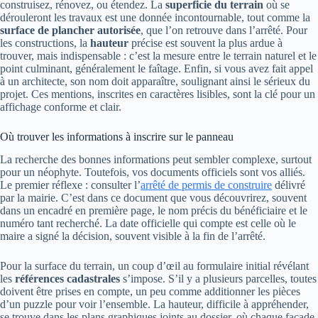
construisez, rénovez, ou étendez. La
superficie du terrain
où se
dérouleront les travaux est une donnée incontournable, tout comme la
surface de plancher autorisée
, que l’on retrouve dans l’arrêté. Pour
les constructions, la
hauteur
précise est souvent la plus ardue à
trouver, mais indispensable : c’est la mesure entre le terrain naturel et le
point culminant, généralement le faîtage. Enfin, si vous avez fait appel
à un architecte, son nom doit apparaître, soulignant ainsi le sérieux du
projet. Ces mentions, inscrites en caractères lisibles, sont la clé pour un
affichage conforme et clair.
Où trouver les informations à inscrire sur le panneau
La recherche des bonnes informations peut sembler complexe, surtout
pour un néophyte. Toutefois, vos documents officiels sont vos alliés.
Le premier réflexe : consulter l’
arrêté de permis de construire
délivré
par la mairie. C’est dans ce document que vous découvrirez, souvent
dans un encadré en première page, le nom précis du bénéficiaire et le
numéro tant recherché. La date officielle qui compte est celle où le
maire a signé la décision, souvent visible à la fin de l’arrêté.
Pour la surface du terrain, un coup d’œil au formulaire initial révélant
les
références cadastrales
s’impose. S’il y a plusieurs parcelles, toutes
doivent être prises en compte, un peu comme additionner les pièces
d’un puzzle pour voir l’ensemble. La hauteur, difficile à appréhender,
se trouve dans les plans graphiques joints au dossier, où chaque façade