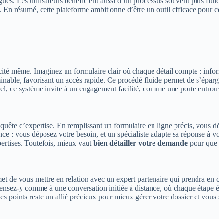
es. Les utilisateurs bénéficient aussi d’un processus souvent plus fluid
n résumé, cette plateforme ambitionne d’être un outil efficace pour ceu
licité même. Imaginez un formulaire clair où chaque détail compte : info
minable, favorisant un accès rapide. Ce procédé fluide permet de s’éparg
nel, ce système invite à un engagement facilité, comme une porte entr
quête d’expertise. En remplissant un formulaire en ligne précis, vous dé
e : vous déposez votre besoin, et un spécialiste adapte sa réponse à vos
xpertises. Toutefois, mieux vaut
bien détailler votre demande
pour que l
t de vous mettre en relation avec un expert partenaire qui prendra en c
us. Pensez-y comme à une conversation initiée à distance, où chaque étap
les points reste un allié précieux pour mieux gérer votre dossier et vous 