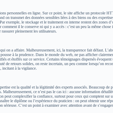
ons personnelles en ligne. Sur ce point, le site affiche un protocole HTT
nd on transmet des données sensibles liées à des biens ou des expertise
 Par exemple, le stockage et le traitement en interne restent des zones d
r comment il le conserve ni qui y a accès : c’est un peu la même chose
rassurer pleinement les utilisateurs.
i on a affaire. Malheureusement, ici, la transparence fait défaut. L’ab
pousse à la prudence. Dans le monde du web, ne pas afficher clairement
s certifiés et étoffés sur ce service. Certains témoignages dispersés évoq
té de retours solides, on reste incertain, un peu comme lorsqu’on recom
, incitant à la vigilance.
pertise est la qualité et la légitimité des experts associés. Beaucoup de
les. Malheureusement, ce n’est pas le cas ici : aucune information détaill
on peut complexifier la confiance, surtout pour ceux qui comptent sur un
tre le diplôme ou l’expérience du praticien : on peut obtenir une répo
ion sérieuse. C’est un point à examiner avec attention avant de s’engag