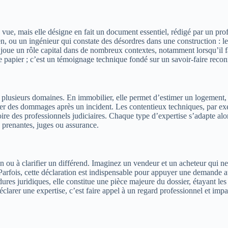
vue, mais elle désigne en fait un document essentiel, rédigé par un profe
, ou un ingénieur qui constate des désordres dans une construction : le
 joue un rôle capital dans de nombreux contextes, notamment lorsqu’il fa
le papier ; c’est un témoignage technique fondé sur un savoir-faire reco
he plusieurs domaines. En immobilier, elle permet d’estimer un logement
valuer des dommages après un incident. Les contentieux techniques, par e
voire des professionnels judiciaires. Chaque type d’expertise s’adapte 
es prenantes, juges ou assurance.
on ou à clarifier un différend. Imaginez un vendeur et un acheteur qui ne 
on. Parfois, cette déclaration est indispensable pour appuyer une demande
édures juridiques, elle constitue une pièce majeure du dossier, étayant le
arer une expertise, c’est faire appel à un regard professionnel et impart