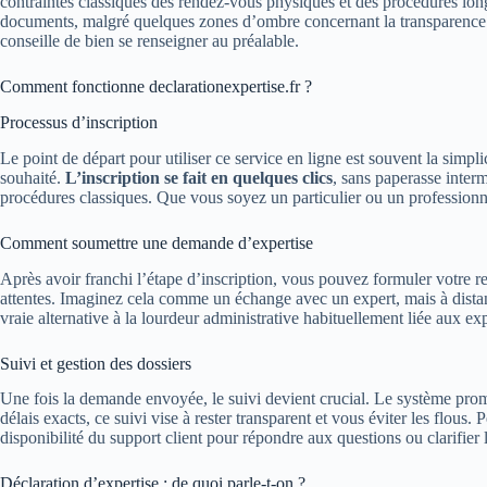
contraintes classiques des rendez-vous physiques et des procédures longu
documents, malgré quelques zones d’ombre concernant la transparence. E
conseille de bien se renseigner au préalable.
Comment fonctionne declarationexpertise.fr ?
Processus d’inscription
Le point de départ pour utiliser ce service en ligne est souvent la simp
souhaité.
L’inscription se fait en quelques clics
, sans paperasse inter
procédures classiques. Que vous soyez un particulier ou un profession
Comment soumettre une demande d’expertise
Après avoir franchi l’étape d’inscription, vous pouvez formuler votre re
attentes. Imaginez cela comme un échange avec un expert, mais à distanc
vraie alternative à la lourdeur administrative habituellement liée aux e
Suivi et gestion des dossiers
Une fois la demande envoyée, le suivi devient crucial. Le système prome
délais exacts, ce suivi vise à rester transparent et vous éviter les flo
disponibilité du support client pour répondre aux questions ou clarifier 
Déclaration d’expertise : de quoi parle-t-on ?