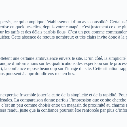
 dispersés, ce qui complique l’établissement d’un avis consolidé. Certain
tise en quelques clics, depuis votre canapé ; c’est justement ce que plu
 les tarifs et des délais parfois flous. C’est un peu comme commander u
uiéter. Cette absence de retours nombreux et très clairs invite donc à la
lètent une certaine ambivalence envers le site. D’un côté, la simplicité 
anque d’informations sur les qualifications des experts ou sur le proces
ci, la confiance repose beaucoup sur l’image du site. Cette situation rap
vous poussent à approfondir vos recherches.
nexpertise.fr semble jouer la carte de la simplicité et de la rapidité. Po
ies légales. La comparaison donne parfois l’impression que ce site cherch
ti, c’est un peu comme choisir entre un magasin de proximité au charme 
era rendu, juste que la confiance pourrait être renforcée par plus d’info