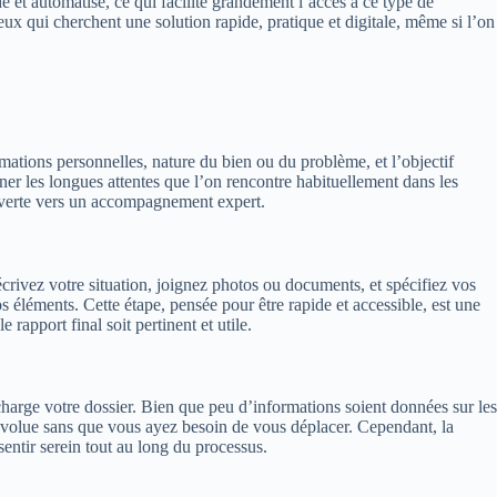
e et automatisé, ce qui facilite grandement l’accès à ce type de
x qui cherchent une solution rapide, pratique et digitale, même si l’on
rmations personnelles, nature du bien ou du problème, et l’objectif
ner les longues attentes que l’on rencontre habituellement dans les
ouverte vers un accompagnement expert.
crivez votre situation, joignez photos ou documents, et spécifiez vos
 éléments. Cette étape, pensée pour être rapide et accessible, est une
e rapport final soit pertinent et utile.
harge votre dossier. Bien que peu d’informations soient données sur les
e évolue sans que vous ayez besoin de vous déplacer. Cependant, la
sentir serein tout au long du processus.