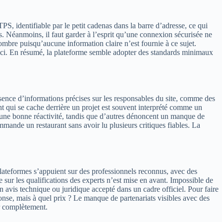
PS, identifiable par le petit cadenas dans la barre d’adresse, ce qui
s. Néanmoins, il faut garder à l’esprit qu’une connexion sécurisée ne
’ombre puisqu’aucune information claire n’est fournie à ce sujet.
 ici. En résumé, la plateforme semble adopter des standards minimaux
sence d’informations précises sur les responsables du site, comme des
 qui se cache derrière un projet est souvent interprété comme un
uent une bonne réactivité, tandis que d’autres dénoncent un manque de
mande un restaurant sans avoir lu plusieurs critiques fiables. La
 plateformes s’appuient sur des professionnels reconnus, avec des
ée sur les qualifications des experts n’est mise en avant. Impossible de
 avis technique ou juridique accepté dans un cadre officiel. Pour faire
nse, mais à quel prix ? Le manque de partenariats visibles avec des
er complètement.