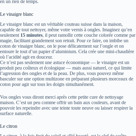
en un rien de temps.
Le vinaigre blanc
Le vinaigre blanc est un véritable couteau suisse dans la maison,
capable de tout nettoyer, même votre vernis à ongles. Imaginez qu’en
seulement
15 minutes
, il peut ramollir cette couche colorée comme par
magie, facilitant grandement son retrait. Pour ce faire, on imbibe un
coton de vinaigre blanc, on le pose délicatement sur l’ongle et on
entoure le tout d’un papier d’aluminium. Cela crée une mini-chaudière
où l’acidité agit en douceur.
Ce n’est pas seulement une astuce économique — le vinaigre est un
produit peu coûteux et écologique — mais aussi naturel, ce qui limite
l’agression des ongles et de la peau. De plus, vous pouvez même
basculer sur une option multizone en préparant plusieurs morceaux de
coton pour agir sur tous les doigts simultanément.
Vos ongles vous diront merci après cette petite cure de nettoyage
maison. C’est un peu comme offrir un bain aux couleurs, avant de
pouvoir les repeindre avec une teinte toute neuve ou laisser respirer la
surface naturelle.
Le citron
Le citron, à la fois fruit du soleil et allié beauté, est la clef de voûte