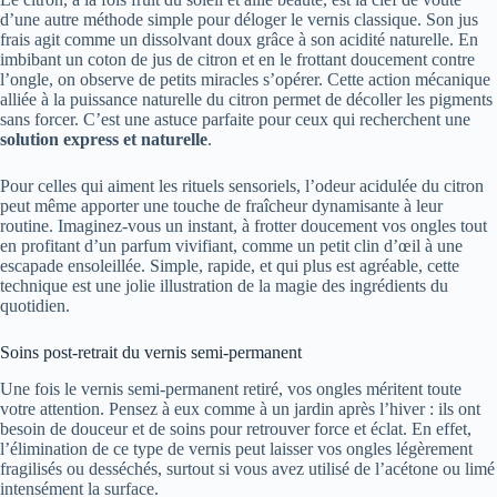
d’une autre méthode simple pour déloger le vernis classique. Son jus
frais agit comme un dissolvant doux grâce à son acidité naturelle. En
imbibant un coton de jus de citron et en le frottant doucement contre
l’ongle, on observe de petits miracles s’opérer. Cette action mécanique
alliée à la puissance naturelle du citron permet de décoller les pigments
sans forcer. C’est une astuce parfaite pour ceux qui recherchent une
solution express et naturelle
.
Pour celles qui aiment les rituels sensoriels, l’odeur acidulée du citron
peut même apporter une touche de fraîcheur dynamisante à leur
routine. Imaginez-vous un instant, à frotter doucement vos ongles tout
en profitant d’un parfum vivifiant, comme un petit clin d’œil à une
escapade ensoleillée. Simple, rapide, et qui plus est agréable, cette
technique est une jolie illustration de la magie des ingrédients du
quotidien.
Soins post-retrait du vernis semi-permanent
Une fois le vernis semi-permanent retiré, vos ongles méritent toute
votre attention. Pensez à eux comme à un jardin après l’hiver : ils ont
besoin de douceur et de soins pour retrouver force et éclat. En effet,
l’élimination de ce type de vernis peut laisser vos ongles légèrement
fragilisés ou desséchés, surtout si vous avez utilisé de l’acétone ou limé
intensément la surface.