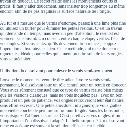
travail en douceur. Le secret réside dans les mouvements courts et
précis. Il faut y aller doucement, sans insister trop longtemps au même
endroit, afin de ne pas fragiliser la surface naturelle de l’ongle.
Au fur et à mesure que le vernis s’estompe, passez à une lime plus fine
ou utilisez un buffer pour éliminer les petites résidus. C’est un travail
qui demande du temps, mais avec un peu d’attention, le résultat est
vraiment satisfaisant. Un conseil : entre chaque étape, vérifiez l’état de
vos ongles. Si vous sentez qu’ils deviennent trop minces, stoppez
l’opération et hydratez-les bien. Cette méthode, qui mêle douceur et
rigueur, est idéale pour celles qui aiment prendre soin de leurs ongles
sans se précipiter.
Utilisation du dissolvant pour enlever le vernis semi-permanent
Lorsque le moment est venu de dire adieu à votre vernis semi-
permanent, le dissolvant joue un rôle central pour un retrait en douceur.
Vous avez sûrement constaté que ce type de vernis résiste bien mieux
que les versions classiques, mais ne vous inquiétez pas : avec un bon
produit et un peu de patience, vos ongles retrouveront leur état naturel
sans effort excessif. Une petite anecdote : imaginez que vous grattez
une vieille couche de peinture sur un mur fragile. Sans les bons outils,
vous risquez d’abîmer la surface. C’est pareil avec vos ongles, d’où
l’importance d’un dissolvant adapté. La belle surprise ? Un dissolvant
riche en acétone est souvent la solution efficace, car il cible