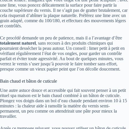
une lime, vous poncez délicatement la surface pour faire partir la
couche supérieure du vernis. Il ne s’agit pas de gratter brutalement, car
cela risquerait d’abîmer la plaque naturelle. Préférez une lime avec un
grain adapté, comme du 100/180, et effectuez des mouvements légers
et contrôlés.
Ce procédé demande un peu de patience, mais il a l’avantage d’être
totalement naturel
, sans recours à des produits chimiques qui
pourraient dessécher la peau autour. Un conseil : limer petit à petit en
vérifiant régulièrement l’état de vos ongles, pour garder un contrôle
parfait et éviter toute agressivité. Au bout de quelques minutes, vous
verrez le vernis s’user jusqu’à pouvoir le faire tomber sans effort,
presque comme un vieux papier peint que l’on décolle doucement.
Bain chaud et bâton de cuticule
Une autre astuce douce et accessible qui fait souvent penser à un petit
rituel spa maison est le bain chaud combiné à un bâton de cuticule.
Plongez vos doigts dans un bol d’eau chaude pendant environ 10 à 15
minutes : la chaleur aide à ramollir la matière du vernis semi-
permanent, un peu comme on attendrirait une pâte pour mieux la
travailler.
Après ce trempage relaxant, vous pouvez utiliser un bâton de cuticule