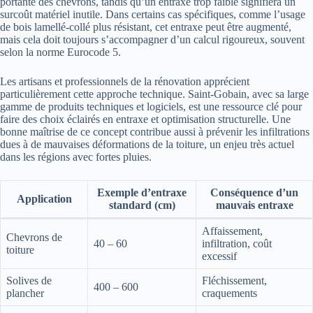
portante des chevrons, tandis qu’un entraxe trop faible signifiera un
surcoût matériel inutile. Dans certains cas spécifiques, comme l’usage
de bois lamellé-collé plus résistant, cet entraxe peut être augmenté,
mais cela doit toujours s’accompagner d’un calcul rigoureux, souvent
selon la norme Eurocode 5.
Les artisans et professionnels de la rénovation apprécient
particulièrement cette approche technique. Saint-Gobain, avec sa large
gamme de produits techniques et logiciels, est une ressource clé pour
faire des choix éclairés en entraxe et optimisation structurelle. Une
bonne maîtrise de ce concept contribue aussi à prévenir les infiltrations
dues à de mauvaises déformations de la toiture, un enjeu très actuel
dans les régions avec fortes pluies.
Exemple d’entraxe
Conséquence d’un
Application
standard (cm)
mauvais entraxe
Affaissement,
Chevrons de
40 – 60
infiltration, coût
toiture
excessif
Solives de
Fléchissement,
400 – 600
plancher
craquements