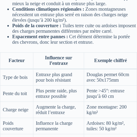
mieux la neige et conduit à un entraxe plus large.
Conditions climatiques régionales :
Zones montagneuses
nécessitent un entraxe plus serré en raison des charges neige
élevées (jusqu’à 200 kg/m²).
Poids de la couverture :
Tuiles terre cuite ou ardoises imposent
des charges permanentes différentes par mètre carré.
Espacement entre pannes :
Cet élément détermine la portée
des chevrons, donc leur section et entraxe.
Influence sur
Facteur
Exemple chiffré
l’entraxe
Entraxe plus grand
Douglas permet 60cm
Type de bois
pour bois résistant
avec 50x175mm
Plus pente raide, plus
Pente >45°: entraxe
Pente du toit
entraxe possible
jusqu’à 60 cm
Augmente la charge,
Zone montagne: 200
Charge neige
réduit l’entraxe
kg/m²
Poids
Influence la charge
Ardoises: 80 kg/m²,
couverture
permanente
tuiles: 50 kg/m²