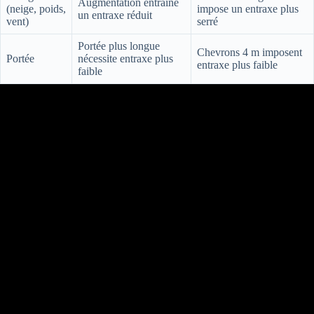
Augmentation entraîne
(neige, poids,
impose un entraxe plus
un entraxe réduit
vent)
serré
Portée plus longue
Chevrons 4 m imposent
Portée
nécessite entraxe plus
entraxe plus faible
faible