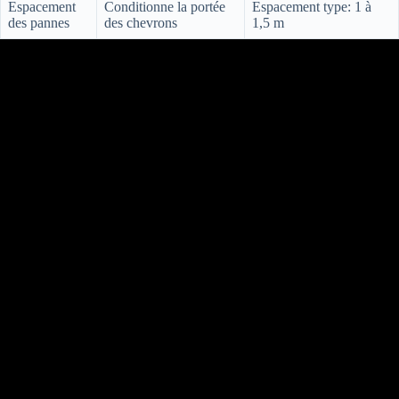
Espacement
Conditionne la portée
Espacement type: 1 à
des pannes
des chevrons
1,5 m