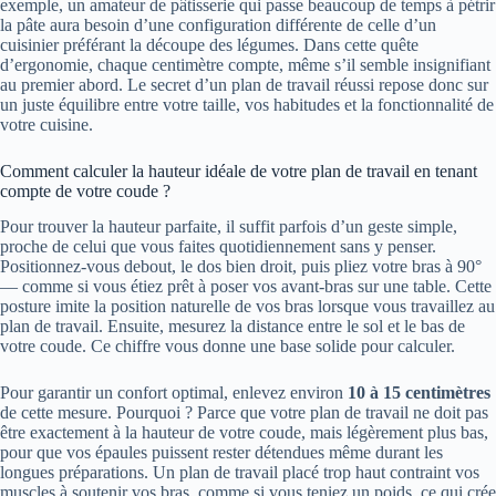
exemple, un amateur de pâtisserie qui passe beaucoup de temps à pétrir
la pâte aura besoin d’une configuration différente de celle d’un
cuisinier préférant la découpe des légumes. Dans cette quête
d’ergonomie, chaque centimètre compte, même s’il semble insignifiant
au premier abord. Le secret d’un plan de travail réussi repose donc sur
un juste équilibre entre votre taille, vos habitudes et la fonctionnalité de
votre cuisine.
Comment calculer la hauteur idéale de votre plan de travail en tenant
compte de votre coude ?
Pour trouver la hauteur parfaite, il suffit parfois d’un geste simple,
proche de celui que vous faites quotidiennement sans y penser.
Positionnez-vous debout, le dos bien droit, puis pliez votre bras à 90°
— comme si vous étiez prêt à poser vos avant-bras sur une table. Cette
posture imite la position naturelle de vos bras lorsque vous travaillez au
plan de travail. Ensuite, mesurez la distance entre le sol et le bas de
votre coude. Ce chiffre vous donne une base solide pour calculer.
Pour garantir un confort optimal, enlevez environ
10 à 15 centimètres
de cette mesure. Pourquoi ? Parce que votre plan de travail ne doit pas
être exactement à la hauteur de votre coude, mais légèrement plus bas,
pour que vos épaules puissent rester détendues même durant les
longues préparations. Un plan de travail placé trop haut contraint vos
muscles à soutenir vos bras, comme si vous teniez un poids, ce qui crée