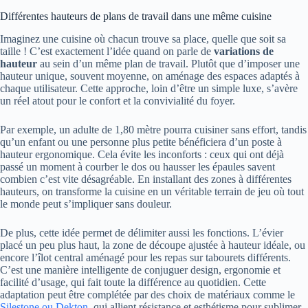
Différentes hauteurs de plans de travail dans une même cuisine
Imaginez une cuisine où chacun trouve sa place, quelle que soit sa
taille ! C’est exactement l’idée quand on parle de
variations de
hauteur
au sein d’un même plan de travail. Plutôt que d’imposer une
hauteur unique, souvent moyenne, on aménage des espaces adaptés à
chaque utilisateur. Cette approche, loin d’être un simple luxe, s’avère
un réel atout pour le confort et la convivialité du foyer.
Par exemple, un adulte de 1,80 mètre pourra cuisiner sans effort, tandis
qu’un enfant ou une personne plus petite bénéficiera d’un poste à
hauteur ergonomique. Cela évite les inconforts : ceux qui ont déjà
passé un moment à courber le dos ou hausser les épaules savent
combien c’est vite désagréable. En installant des zones à différentes
hauteurs, on transforme la cuisine en un véritable terrain de jeu où tout
le monde peut s’impliquer sans douleur.
De plus, cette idée permet de délimiter aussi les fonctions. L’évier
placé un peu plus haut, la zone de découpe ajustée à hauteur idéale, ou
encore l’îlot central aménagé pour les repas sur tabourets différents.
C’est une manière intelligente de conjuguer design, ergonomie et
facilité d’usage, qui fait toute la différence au quotidien. Cette
adaptation peut être complétée par des choix de matériaux comme le
Silestone ou Dekton
, qui allient résistance et esthétisme pour sublimer