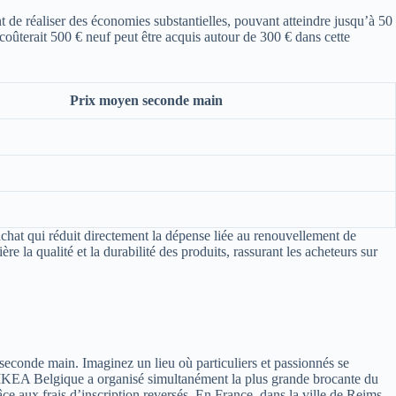
t de réaliser des économies substantielles, pouvant atteindre jusqu’à 50
coûterait 500 € neuf peut être acquis autour de 300 € dans cette
Prix moyen seconde main
achat qui réduit directement la dépense liée au renouvellement de
 la qualité et la durabilité des produits, rassurant les acheteurs sur
seconde main. Imaginez un lieu où particuliers et passionnés se
4, IKEA Belgique a organisé simultanément la plus grande brocante du
ce aux frais d’inscription reversés. En France, dans la ville de Reims,