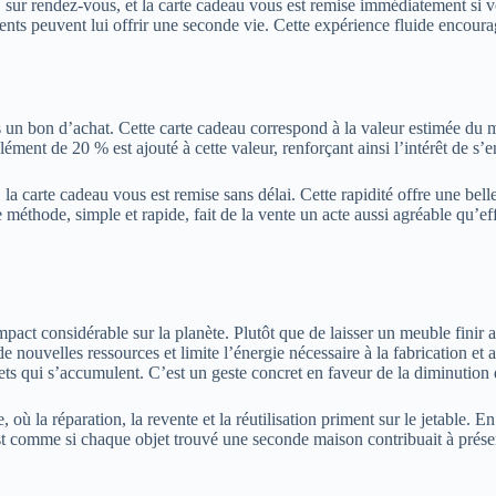
sur rendez-vous, et la carte cadeau vous est remise immédiatement si vo
clients peuvent lui offrir une seconde vie. Cette expérience fluide enco
un bon d’achat. Cette carte cadeau correspond à la valeur estimée du meu
ément de 20 % est ajouté à cette valeur, renforçant ainsi l’intérêt de s
la carte cadeau vous est remise sans délai. Cette rapidité offre une bel
e méthode, simple et rapide, fait de la vente un acte aussi agréable qu’ef
act considérable sur la planète. Plutôt que de laisser un meuble finir a
e de nouvelles ressources et limite l’énergie nécessaire à la fabrication
ts qui s’accumulent. C’est un geste concret en faveur de la diminution 
où la réparation, la revente et la réutilisation priment sur le jetable. E
est comme si chaque objet trouvé une seconde maison contribuait à prése