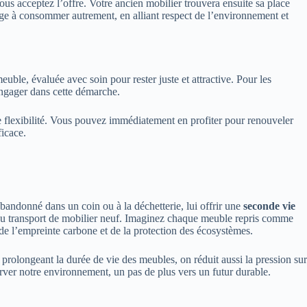
us acceptez l’offre. Votre ancien mobilier trouvera ensuite sa place
urage à consommer autrement, en alliant respect de l’environnement et
ble, évaluée avec soin pour rester juste et attractive. Pour les
’engager dans cette démarche.
le flexibilité. Vous pouvez immédiatement en profiter pour renouveler
ficace.
bandonné dans un coin ou à la déchetterie, lui offrir une
seconde vie
 et au transport de mobilier neuf. Imaginez chaque meuble repris comme
de l’empreinte carbone et de la protection des écosystèmes.
n prolongeant la durée de vie des meubles, on réduit aussi la pression sur
rver notre environnement, un pas de plus vers un futur durable.