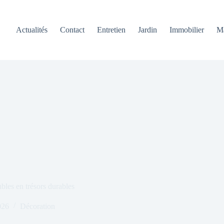
Actualités
Contact
Entretien
Jardin
Immobilier
M
les en trésors durables
026
Décoration