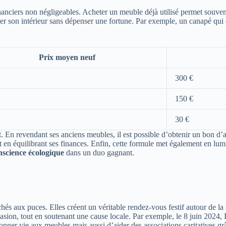
inanciers non négligeables. Acheter un meuble déjà utilisé permet souven
er son intérieur sans dépenser une fortune. Par exemple, un canapé qui 
Prix moyen neuf
300 €
150 €
30 €
t. En revendant ses anciens meubles, il est possible d’obtenir un bon d’
n équilibrant ses finances. Enfin, cette formule met également en lumière
nscience écologique
dans un duo gagnant.
s aux puces. Elles créent un véritable rendez-vous festif autour de la 
casion, tout en soutenant une cause locale. Par exemple, le 8 juin 202
nner vie aux meubles mais aussi d’aider des associations caritatives grâ