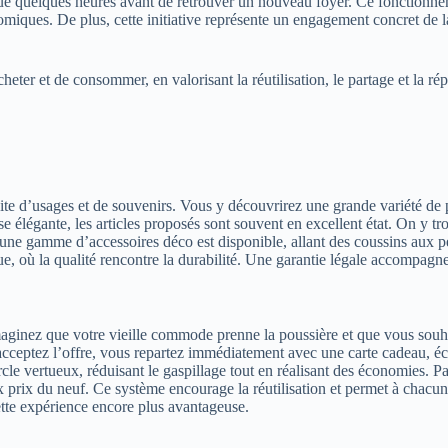
e quelques heures avant de retrouver un nouveau foyer. Ce fonctionne
omiques. De plus, cette initiative représente un engagement concret de 
eter et de consommer, en valorisant la réutilisation, le partage et la rép
ite d’usages et de souvenirs. Vous y découvrirez une grande variété de
e élégante, les articles proposés sont souvent en excellent état. On y tr
s, une gamme d’accessoires déco est disponible, allant des coussins aux p
e, où la qualité rencontre la durabilité. Une garantie légale accompagne 
Imaginez que votre vieille commode prenne la poussière et que vous souha
 acceptez l’offre, vous repartez immédiatement avec une carte cadeau, éc
le vertueux, réduisant le gaspillage tout en réalisant des économies. Par 
aux prix du neuf. Ce système encourage la réutilisation et permet à cha
tte expérience encore plus avantageuse.