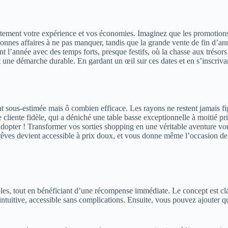
tement votre expérience et vos économies. Imaginez que les promotions 
onnes affaires à ne pas manquer, tandis que la grande vente de fin d’ann
t l’année avec des temps forts, presque festifs, où la chasse aux trésors
une démarche durable. En gardant un œil sur ces dates et en s’inscriva
 sous-estimée mais ô combien efficace. Les rayons ne restent jamais figé
cliente fidèle, qui a déniché une table basse exceptionnelle à moitié pr
adopter ! Transformer vos sorties shopping en une véritable aventure v
 rêves devient accessible à prix doux, et vous donne même l’occasion de
s, tout en bénéficiant d’une récompense immédiate. Le concept est clai
 intuitive, accessible sans complications. Ensuite, vous pouvez ajouter 