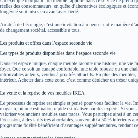
Un exemple marquant : un meuble rapporté dans ce service ne prend qu
réelles des consommateurs, en quête d’alternatives écologiques et écon
longévité sont mises en avant avec fierté.
Au-delà de l’écologie, c’est une invitation à repenser notre manière d’ach
de changement sociétal, accessible à tous.
Les produits et offres dans l’espace seconde vie
Les types de produits disponibles dans l’espace seconde vie
Dans cet espace unique, chaque meuble raconte une histoire, une vie fa
foyer. Que ce soit un canapé confortable, une table robuste ou une chais
introuvables ailleurs, vendus à prix très attractifs. En plus des meuble
intérieur. Acheter dans cette zone, c’est comme dénicher un trésor uniqu
La vente et la reprise de vos meubles IKEA
Le processus de reprise est simple et pensé pour vous faciliter la vie. 
magasin, où une estimation rapide est réalisée par des experts. Si vous
valoriser vos anciens meubles sans tracas. Vous participez ainsi à un cerc
l’occasion, à des tarifs très abordables, souvent 40 à 50 % inférieurs 
programme fidélité bénéficient d’avantages supplémentaires, rendant ce