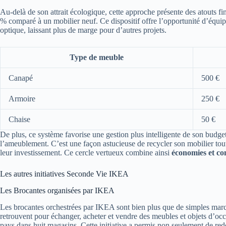
Au-delà de son attrait écologique, cette approche présente des atouts f
% comparé à un mobilier neuf. Ce dispositif offre l’opportunité d’équip
optique, laissant plus de marge pour d’autres projets.
Type de meuble
Canapé
500 €
Armoire
250 €
Chaise
50 €
De plus, ce système favorise une gestion plus intelligente de son budge
l’ameublement. C’est une façon astucieuse de recycler son mobilier tout e
leur investissement. Ce cercle vertueux combine ainsi
économies et co
Les autres initiatives Seconde Vie IKEA
Les Brocantes organisées par IKEA
Les brocantes orchestrées par IKEA sont bien plus que de simples marché
retrouvent pour échanger, acheter et vendre des meubles et objets d’oc
pays dans huit magasins. Cette initiative a permis non seulement de redo