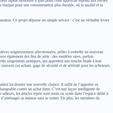
ment rapide démontre à quel point cette approche répond aux envies
la marque pour une consommation plus durable, où la qualité et la
aration. Ce projet dépasse un simple service : c’est un véritable levier
 pièces soigneusement sélectionnées, prêtes à embellir un nouveau
ouve également des fins de série : des modèles rares, parfois
etits rangements pratiques, qui apportent une touche finale à tout
souvent ces achats, gage de sécurité et de sérénité pour les acheteurs.
itiez lui donner une nouvelle chance. Il suffit de l’apporter en
hangeable contre un achat futur. C’est une façon intelligente de
ailleurs, les articles repris sont remis en vente dans l’espace dédié à
cun d’aménager sa maison sans se ruiner. De plus, les membres du