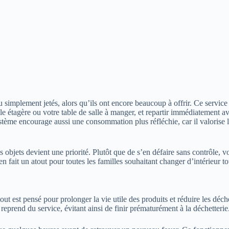
u simplement jetés, alors qu’ils ont encore beaucoup à offrir. Ce servic
lle étagère ou votre table de salle à manger, et repartir immédiatement
ystème encourage aussi une consommation plus réfléchie, car il valorise l
des objets devient une priorité. Plutôt que de s’en défaire sans contrôle
 en fait un atout pour toutes les familles souhaitant changer d’intérieur 
t est pensé pour prolonger la vie utile des produits et réduire les déche
eprend du service, évitant ainsi de finir prématurément à la déchetterie