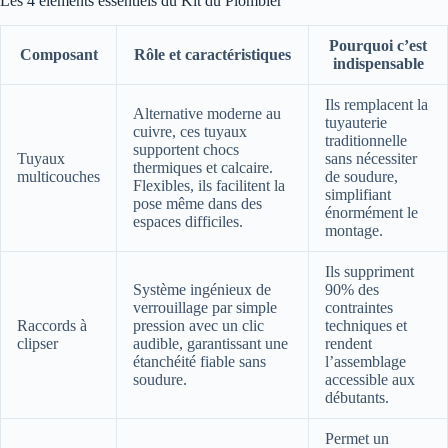
Les 4 éléments essentiels du Kit du Plombier
Pourquoi c’est
Composant
Rôle et caractéristiques
indispensable
Ils remplacent la
Alternative moderne au
tuyauterie
cuivre, ces tuyaux
traditionnelle
supportent chocs
Tuyaux
sans nécessiter
thermiques et calcaire.
multicouches
de soudure,
Flexibles, ils facilitent la
simplifiant
pose même dans des
énormément le
espaces difficiles.
montage.
Ils suppriment
Système ingénieux de
90% des
verrouillage par simple
contraintes
Raccords à
pression avec un clic
techniques et
clipser
audible, garantissant une
rendent
étanchéité fiable sans
l’assemblage
soudure.
accessible aux
débutants.
Permet un