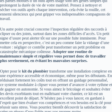
les parties mobiles d’un outil après usage sont des gestes simples qui
prolongent la durée de vie de votre matériel. Pensez à nettoyer et
sécher vos outils après chaque intervention, cela évite la rouille, cet
ennemi silencieux qui peut gripper vos indispensables compagnons de
travail.
Un autre point crucial concerne l’inspection régulière des raccords à
clipser ou des joints, surtout dans les zones difficiles d’accès. Un petit
signe d’usure peut alerter tôt sur une possible fuite imminente. Pour
mettre cela en perspective, c’est un peu comme faire la vidange d’une
voiture : négliger ce contrôle peut transformer un petit problème en
catastrophe mécanique coûteuse.
Adopter une routine de
maintenance simple et régulière vous permet donc de travailler
plus sereinement, en évitant les mauvaises surprises.
Opter pour le
kit du plombier
transforme une installation complexe en
une expérience accessible et économique, même pour les débutants. En
réduisant fortement les coûts tout en offrant un guidage personnalisé,
ce systeme modulaire à clipser vous permet d’avancer à votre rythme et
de gagner en autonomie. Si vous aimez le bricolage et souhaitez éviter
les devis exorbitants tout en maîtrisant votre chantier, ce kit est un
excellent point de départ. N’hésitez pas à vous lancer, en gardant à
l’esprit que bien évaluer vos compétences et vos besoins est la clé pour
réussir sans stress. Vous pourriez bientôt découvrir la satisfaction de
créer un réseau d’eau fiable avec vos propres mains.