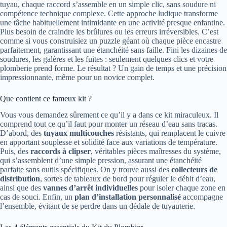
tuyau, chaque raccord s’assemble en un simple clic, sans soudure ni
compétence technique complexe. Cette approche ludique transforme
une tâche habituellement intimidante en une activité presque enfantine.
Plus besoin de craindre les brûlures ou les erreurs irréversibles. C’est
comme si vous construisiez un puzzle géant où chaque pièce encastre
parfaitement, garantissant une étanchéité sans faille. Fini les dizaines de
soudures, les galères et les fuites : seulement quelques clics et votre
plomberie prend forme. Le résultat ? Un gain de temps et une précision
impressionnante, même pour un novice complet.
Que contient ce fameux kit ?
Vous vous demandez sûrement ce qu’il y a dans ce kit miraculeux. Il
comprend tout ce qu’il faut pour monter un réseau d’eau sans tracas.
D’abord, des
tuyaux multicouches
résistants, qui remplacent le cuivre
en apportant souplesse et solidité face aux variations de température.
Puis, des
raccords à clipser
, véritables pièces maîtresses du système,
qui s’assemblent d’une simple pression, assurant une étanchéité
parfaite sans outils spécifiques. On y trouve aussi des
collecteurs de
distribution
, sortes de tableaux de bord pour réguler le débit d’eau,
ainsi que des
vannes d’arrêt individuelles
pour isoler chaque zone en
cas de souci. Enfin, un
plan d’installation personnalisé
accompagne
l’ensemble, évitant de se perdre dans un dédale de tuyauterie.