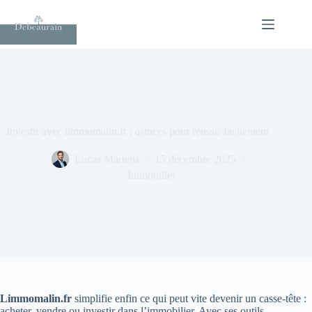
Passer
au
contenu
Investir avec limmomalin.fr : astuces pour réussir facilement
Lucas Martens
15 décembre 2025
Immobilier
Limmomalin.fr
simplifie enfin ce qui peut vite devenir un casse-tête :
acheter, vendre ou investir dans l’immobilier. Avec ses outils