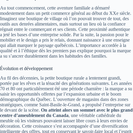
Au tout commencement, cette aventure familiale a démarré
modestement dans un petit commerce général au début du XXe siècle.
Imaginez une boutique de village où l’on pouvait trouver de tout, des
outils aux denrées alimentaires, mais surtout un lieu où la confiance
régnait entre le commerçant et ses clients. Cette proximité authentique
a jeté les bases d’une entreprise solide. Par la suite, la passion pour le
mobilier et le design a pris le relais, donnant naissance à une enseigne
qui allait marquer le paysage québécois. L’importance accordée à la
qualité et à l’éthique dès les premiers pas explique pourquoi la marque
a su s’ancrer durablement dans les habitudes des familles.
Évolution et développement
Au fil des décennies, la petite boutique rurale a lentement grandi,
portée par les rêves et la ténacité des générations suivantes. Les années
70 et 80 ont particulièrement été une période charnière : la marque a su
saisir les opportunités offertes par l’expansion urbaine et le boom
démographique du Québec. L’ouverture de magasins dans des zones
stratégiques, comme Saint-Basile-le-Grand, a propulsé l’entreprise sur
le devant de la scène.
On atteint alors un sommet avec le plus grand
centre d’ameublement du Canada
, une véritable cathédrale du
meuble où les visiteurs pouvaient laisser libre cours à leurs envies de
décoration. Cette croissance s’est accompagnée d’une diversification
intelligente des offres, tout en conservant le savoir-faire local et l’esprit