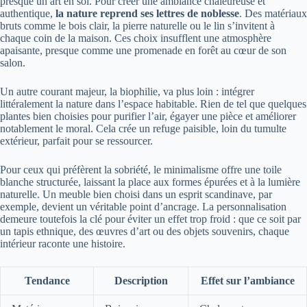
presque un art en soi. Pour créer une ambiance chaleureuse et
authentique,
la nature reprend ses lettres de noblesse
. Des matériaux
bruts comme le bois clair, la pierre naturelle ou le lin s’invitent à
chaque coin de la maison. Ces choix insufflent une atmosphère
apaisante, presque comme une promenade en forêt au cœur de son
salon.
Un autre courant majeur, la biophilie, va plus loin : intégrer
littéralement la nature dans l’espace habitable. Rien de tel que quelques
plantes bien choisies pour purifier l’air, égayer une pièce et améliorer
notablement le moral. Cela crée un refuge paisible, loin du tumulte
extérieur, parfait pour se ressourcer.
Pour ceux qui préfèrent la sobriété, le minimalisme offre une toile
blanche structurée, laissant la place aux formes épurées et à la lumière
naturelle. Un meuble bien choisi dans un esprit scandinave, par
exemple, devient un véritable point d’ancrage. La personnalisation
demeure toutefois la clé pour éviter un effet trop froid : que ce soit par
un tapis ethnique, des œuvres d’art ou des objets souvenirs, chaque
intérieur raconte une histoire.
Tendance
Description
Effet sur l’ambiance