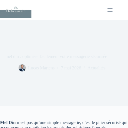
Passer
au
contenu
mel din : optimiser facilement votre messagerie sécurisée
Lucas Martens
7 mai 2026
Actualités
Mel Din
n’est pas qu’une simple messagerie, c’est le pilier sécurisé qui
accompagne au quotidien les agents des ministères français,