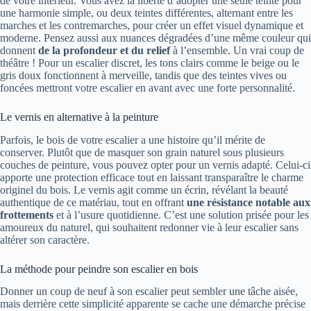
de votre intérieur. Vous avez la liberté d’adopter une seule teinte pour
une harmonie simple, ou deux teintes différentes, alternant entre les
marches et les contremarches, pour créer un effet visuel dynamique et
moderne. Pensez aussi aux nuances dégradées d’une même couleur qui
donnent
de la profondeur et du relief
à l’ensemble. Un vrai coup de
théâtre ! Pour un escalier discret, les tons clairs comme le beige ou le
gris doux fonctionnent à merveille, tandis que des teintes vives ou
foncées mettront votre escalier en avant avec une forte personnalité.
Le vernis en alternative à la peinture
Parfois, le bois de votre escalier a une histoire qu’il mérite de
conserver. Plutôt que de masquer son grain naturel sous plusieurs
couches de peinture, vous pouvez opter pour un vernis adapté. Celui-ci
apporte une protection efficace tout en laissant transparaître le charme
originel du bois. Le vernis agit comme un écrin, révélant la beauté
authentique de ce matériau, tout en offrant
une résistance notable aux
frottements
et à l’usure quotidienne. C’est une solution prisée pour les
amoureux du naturel, qui souhaitent redonner vie à leur escalier sans
altérer son caractère.
La méthode pour peindre son escalier en bois
Donner un coup de neuf à son escalier peut sembler une tâche aisée,
mais derrière cette simplicité apparente se cache une démarche précise