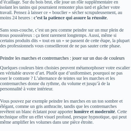
d’écaillage. Sur du bois brut, elle joue un rôle supplémentaire en
isolant les tanins qui pourraient remonter plus tard et gâcher votre
travail. Pensez à laisser ce « bouclier » sécher scrupuleusement, au
moins 24 heures :
c’est la patience qui assure la réussite
.
Sans sous-couche, c’est un peu comme peindre sur un mur plein de
trous poussiéreux : ça tient rarement longtemps. Aussi, même si
certains produits dits « tout en un » se passent de cette étape, la plupart
des professionnels vous conseilleront de ne pas sauter cette phase.
Peindre les marches et contremarches : jouer sur un duo de couleurs
Quelques couleurs bien choisies peuvent métamorphoser votre escalier
en véritable œuvre d’art. Plutôt que d’uniformiser, pourquoi ne pas
oser le contraste ? L’alternance de teintes sur les marches et les
contremarches donne du rythme, du volume et jusqu’à de la
personnalité à votre intérieur.
Vous pouvez par exemple peindre les marches en un ton sombre et
élégant, comme un gris anthracite, tandis que les contremarches
revêtent un blanc éclatant pour apporter
lumière et modernité
. Cette
technique offre un effet visuel profond, presque hypnotique, qui peut
même amplifier les volumes dans une pièce étroite.