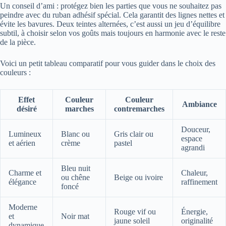
Un conseil d’ami : protégez bien les parties que vous ne souhaitez pas
peindre avec du ruban adhésif spécial. Cela garantit des lignes nettes et
évite les bavures. Deux teintes alternées, c’est aussi un jeu d’équilibre
subtil, à choisir selon vos goûts mais toujours en harmonie avec le reste
de la pièce.
Voici un petit tableau comparatif pour vous guider dans le choix des
couleurs :
Effet
Couleur
Couleur
Ambiance
désiré
marches
contremarches
Douceur,
Lumineux
Blanc ou
Gris clair ou
espace
et aérien
crème
pastel
agrandi
Bleu nuit
Charme et
Chaleur,
ou chêne
Beige ou ivoire
élégance
raffinement
foncé
Moderne
Rouge vif ou
Énergie,
et
Noir mat
jaune soleil
originalité
dynamique