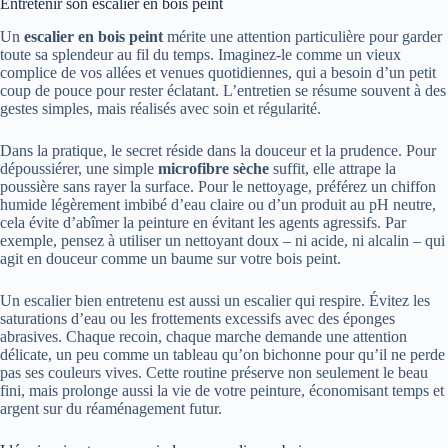
Entretenir son escalier en bois peint
Un
escalier en bois peint
mérite une attention particulière pour garder
toute sa splendeur au fil du temps. Imaginez-le comme un vieux
complice de vos allées et venues quotidiennes, qui a besoin d’un petit
coup de pouce pour rester éclatant. L’entretien se résume souvent à des
gestes simples, mais réalisés avec soin et régularité.
Dans la pratique, le secret réside dans la douceur et la prudence. Pour
dépoussiérer, une simple
microfibre sèche
suffit, elle attrape la
poussière sans rayer la surface. Pour le nettoyage, préférez un chiffon
humide légèrement imbibé d’eau claire ou d’un produit au pH neutre,
cela évite d’abîmer la peinture en évitant les agents agressifs. Par
exemple, pensez à utiliser un nettoyant doux – ni acide, ni alcalin – qui
agit en douceur comme un baume sur votre bois peint.
Un escalier bien entretenu est aussi un escalier qui respire. Évitez les
saturations d’eau ou les frottements excessifs avec des éponges
abrasives. Chaque recoin, chaque marche demande une attention
délicate, un peu comme un tableau qu’on bichonne pour qu’il ne perde
pas ses couleurs vives. Cette routine préserve non seulement le beau
fini, mais prolonge aussi la vie de votre peinture, économisant temps et
argent sur du réaménagement futur.