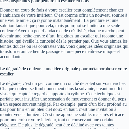
Idées inspirantes pour peindre un escalier en bois
Donner un coup de frais à votre escalier peut complètement changer
l’ambiance de votre intérieur. C’est comme offrir un nouveau sourire à
une vieille amie : ça rayonne instantanément ! La peinture est une
solution fantastique pour cela, mais pourquoi se limiter à une seule
couleur ? Avec un peu d’audace et de créativité, chaque marche peut
devenir une petite œuvre d’art. Imaginez un escalier qui raconte une
histoire, qui éveille la curiosité dès le premier pas. Que vous aimiez les
teintes douces ou les contrastes vifs, voici quelques idées originales qui
transformeront ce lieu de passage en une pièce maîtresse unique et
accueillante.
Le dégradé de couleurs : une idée originale pour métamorphoser votre
escalier
Le dégradé, c’est un peu comme un couché de soleil sur vos marches.
Chaque couleur se fond doucement dans la suivante, créant un effet
visuel qui capte le regard et apporte du rythme. Cette technique est
parfaite pour insuffler une sensation de mouvement et donner du peps
à un espace souvent négligé. Par exemple, partir d’un bleu profond au
bas pour finir en un bleu ciel doux en haut, c’est une invitation à
monter vers la lumière. C’est une approche subtile, mais très efficace
pour moderniser votre intérieur, tout en conservant une certaine
élégance. De plus, le dégradé peut être décliné avec vos teintes