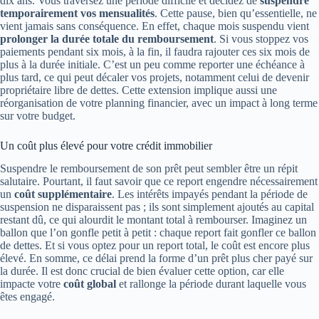
dix ans. Vous traversez une période difficile et décidez de
suspendre
temporairement vos mensualités
. Cette pause, bien qu’essentielle, ne
vient jamais sans conséquence. En effet, chaque mois suspendu vient
prolonger la durée totale du remboursement
. Si vous stoppez vos
paiements pendant six mois, à la fin, il faudra rajouter ces six mois de
plus à la durée initiale. C’est un peu comme reporter une échéance à
plus tard, ce qui peut décaler vos projets, notamment celui de devenir
propriétaire libre de dettes. Cette extension implique aussi une
réorganisation de votre planning financier, avec un impact à long terme
sur votre budget.
Un coût plus élevé pour votre crédit immobilier
Suspendre le remboursement de son prêt peut sembler être un répit
salutaire. Pourtant, il faut savoir que ce report engendre nécessairement
un
coût supplémentaire
. Les intérêts impayés pendant la période de
suspension ne disparaissent pas ; ils sont simplement ajoutés au capital
restant dû, ce qui alourdit le montant total à rembourser. Imaginez un
ballon que l’on gonfle petit à petit : chaque report fait gonfler ce ballon
de dettes. Et si vous optez pour un report total, le coût est encore plus
élevé. En somme, ce délai prend la forme d’un prêt plus cher payé sur
la durée. Il est donc crucial de bien évaluer cette option, car elle
impacte votre
coût global
et rallonge la période durant laquelle vous
êtes engagé.