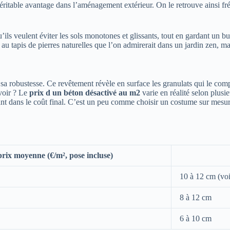
 véritable avantage dans l’aménagement extérieur. On le retrouve ainsi f
qu’ils veulent éviter les sols monotones et glissants, tout en gardant un 
t au tapis de pierres naturelles que l’on admirerait dans un jardin zen, mai
a robustesse. Ce revêtement révèle en surface les granulats qui le compos
évoir ? Le
prix d un béton désactivé au m2
varie en réalité selon plusi
t dans le coût final. C’est un peu comme choisir un costume sur mesure
rix moyenne (€/m², pose incluse)
10 à 12 cm (voi
8 à 12 cm
6 à 10 cm