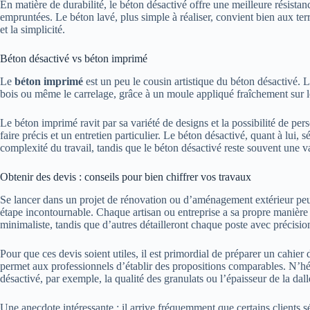
En matière de durabilité, le béton désactivé offre une meilleure résista
empruntées. Le béton lavé, plus simple à réaliser, convient bien aux terr
et la simplicité.
Béton désactivé vs béton imprimé
Le
béton imprimé
est un peu le cousin artistique du béton désactivé. L
bois ou même le carrelage, grâce à un moule appliqué fraîchement sur l
Le béton imprimé ravit par sa variété de designs et la possibilité de pe
faire précis et un entretien particulier. Le béton désactivé, quant à lui,
complexité du travail, tandis que le béton désactivé reste souvent une v
Obtenir des devis : conseils pour bien chiffrer vos travaux
Se lancer dans un projet de rénovation ou d’aménagement extérieur peut 
étape incontournable. Chaque artisan ou entreprise a sa propre manière d
minimaliste, tandis que d’autres détailleront chaque poste avec précision
Pour que ces devis soient utiles, il est primordial de préparer un cahier d
permet aux professionnels d’établir des propositions comparables. N’h
désactivé, par exemple, la qualité des granulats ou l’épaisseur de la dalle
Une anecdote intéressante : il arrive fréquemment que certains clients sé