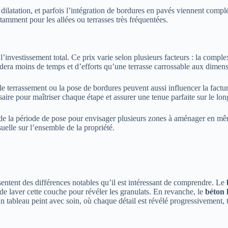
 de dilatation, et parfois l’intégration de bordures en pavés viennent comp
notamment pour les allées ou terrasses très fréquentées.
nvestissement total. Ce prix varie selon plusieurs facteurs : la complexit
andera moins de temps et d’efforts qu’une terrasse carrossable aux dimen
 le terrassement ou la pose de bordures peuvent aussi influencer la fact
aire pour maîtriser chaque étape et assurer une tenue parfaite sur le lon
r de la période de pose pour envisager plusieurs zones à aménager en m
uelle sur l’ensemble de la propriété.
sentent des différences notables qu’il est intéressant de comprendre. Le
e de laver cette couche pour révéler les granulats. En revanche, le
béton 
un tableau peint avec soin, où chaque détail est révélé progressivement,