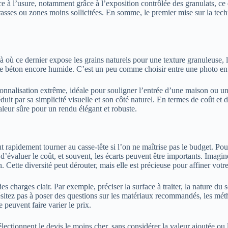
nce à l’usure, notamment grâce à l’exposition contrôlée des granulats, c
asses ou zones moins sollicitées. En somme, le premier mise sur la techni
à où ce dernier expose les grains naturels pour une texture granuleuse, l
e béton encore humide. C’est un peu comme choisir entre une photo en r
rsonnalisation extrême, idéale pour souligner l’entrée d’une maison ou un
 séduit par sa simplicité visuelle et son côté naturel. En termes de coût 
aleur sûre pour un rendu élégant et robuste.
rapidement tourner au casse-tête si l’on ne maîtrise pas le budget. Pou
’évaluer le coût, et souvent, les écarts peuvent être importants. Imagin
. Cette diversité peut dérouter, mais elle est précieuse pour affiner votr
es charges clair. Par exemple, préciser la surface à traiter, la nature du 
ésitez pas à poser des questions sur les matériaux recommandés, les mé
 peuvent faire varier le prix.
lectionnent le devis le moins cher, sans considérer la valeur ajoutée ou 