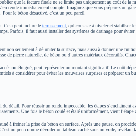
 d’oublier que la facture finale ne se limite pas uniquement au coût de la
 s’en rende immédiatement compte. Imaginez que vous préparez un gâteau :
 Pour le béton désactivé, c’est un peu pareil.
n. Cela peut inclure le
terrassement
, qui consiste à niveler et stabiliser 
s. Parfois, il faut aussi installer des systèmes de drainage pour éviter 
nt non seulement à délimiter la surface, mais aussi à donner une finitio
isse de pierre naturelle, de béton ou d’autres matériaux décoratifs. Chacu
 d’accès ou éloigné, peut représenter un montant significatif. Le coût dép
ntiels à considérer pour éviter les mauvaises surprises et préparer un bu
i du détail. Pour réussir un rendu impeccable, les étapes s’enchaînent a
ffaissements. Une fois le béton coulé et étalé uniformément, vient l’étape 
né à freiner la prise du béton en surface. Après une pause, on procède à 
C’est un peu comme dévoiler un tableau caché sous un voile, révélant la t