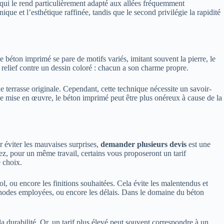
e qui le rend particulièrement adapté aux allées fréquemment
que et l’esthétique raffinée, tandis que le second privilégie la rapidité
e béton imprimé se pare de motifs variés, imitant souvent la pierre, le
elief contre un dessin coloré : chacun a son charme propre.
e terrasse originale. Cependant, cette technique nécessite un savoir-
et de mise en œuvre, le béton imprimé peut être plus onéreux à cause de la
r éviter les mauvaises surprises,
demander plusieurs devis
est une
ez, pour un même travail, certains vous proposeront un tarif
e choix.
sol, ou encore les finitions souhaitées. Cela évite les malentendus et
thodes employées, ou encore les délais. Dans le domaine du béton
la durabilité. Or, un tarif plus élevé peut souvent correspondre à un