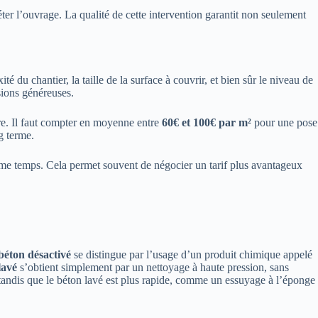
léter l’ouvrage. La qualité de cette intervention garantit non seulement
é du chantier, la taille de la surface à couvrir, et bien sûr le niveau de
sions généreuses.
ure. Il faut compter en moyenne entre
60€ et 100€ par m²
pour une pose
g terme.
ême temps. Cela permet souvent de négocier un tarif plus avantageux
béton désactivé
se distingue par l’usage d’un produit chimique appelé
lavé
s’obtient simplement par un nettoyage à haute pression, sans
 tandis que le béton lavé est plus rapide, comme un essuyage à l’éponge