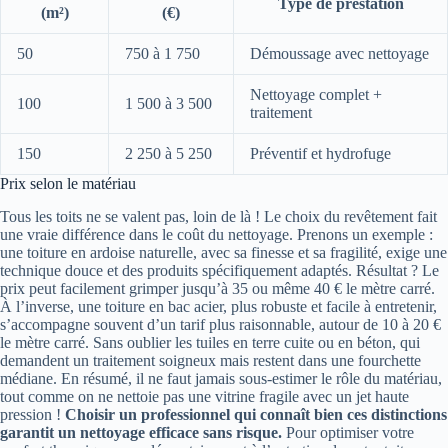
Type de prestation
(m²)
(€)
50
750 à 1 750
Démoussage avec nettoyage
Nettoyage complet +
100
1 500 à 3 500
traitement
150
2 250 à 5 250
Préventif et hydrofuge
Prix selon le matériau
Tous les toits ne se valent pas, loin de là ! Le choix du revêtement fait
une vraie différence dans le coût du nettoyage. Prenons un exemple :
une toiture en ardoise naturelle, avec sa finesse et sa fragilité, exige une
technique douce et des produits spécifiquement adaptés. Résultat ? Le
prix peut facilement grimper jusqu’à 35 ou même 40 € le mètre carré.
À l’inverse, une toiture en bac acier, plus robuste et facile à entretenir,
s’accompagne souvent d’un tarif plus raisonnable, autour de 10 à 20 €
le mètre carré. Sans oublier les tuiles en terre cuite ou en béton, qui
demandent un traitement soigneux mais restent dans une fourchette
médiane. En résumé, il ne faut jamais sous-estimer le rôle du matériau,
tout comme on ne nettoie pas une vitrine fragile avec un jet haute
pression !
Choisir un professionnel qui connaît bien ces distinctions
garantit un nettoyage efficace sans risque.
Pour optimiser votre