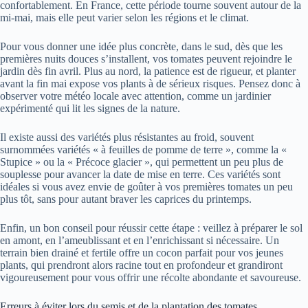
confortablement. En France, cette période tourne souvent autour de la
mi-mai, mais elle peut varier selon les régions et le climat.
Pour vous donner une idée plus concrète, dans le sud, dès que les
premières nuits douces s’installent, vos tomates peuvent rejoindre le
jardin dès fin avril. Plus au nord, la patience est de rigueur, et planter
avant la fin mai expose vos plants à de sérieux risques. Pensez donc à
observer votre météo locale avec attention, comme un jardinier
expérimenté qui lit les signes de la nature.
Il existe aussi des variétés plus résistantes au froid, souvent
surnommées variétés « à feuilles de pomme de terre », comme la «
Stupice » ou la « Précoce glacier », qui permettent un peu plus de
souplesse pour avancer la date de mise en terre. Ces variétés sont
idéales si vous avez envie de goûter à vos premières tomates un peu
plus tôt, sans pour autant braver les caprices du printemps.
Enfin, un bon conseil pour réussir cette étape : veillez à préparer le sol
en amont, en l’ameublissant et en l’enrichissant si nécessaire. Un
terrain bien drainé et fertile offre un cocon parfait pour vos jeunes
plants, qui prendront alors racine tout en profondeur et grandiront
vigoureusement pour vous offrir une récolte abondante et savoureuse.
Erreurs à éviter lors du semis et de la plantation des tomates