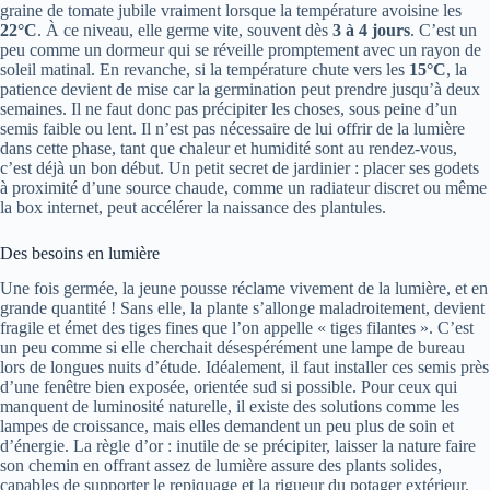
graine de tomate jubile vraiment lorsque la température avoisine les
22°C
. À ce niveau, elle germe vite, souvent dès
3 à 4 jours
. C’est un
peu comme un dormeur qui se réveille promptement avec un rayon de
soleil matinal. En revanche, si la température chute vers les
15°C
, la
patience devient de mise car la germination peut prendre jusqu’à deux
semaines. Il ne faut donc pas précipiter les choses, sous peine d’un
semis faible ou lent. Il n’est pas nécessaire de lui offrir de la lumière
dans cette phase, tant que chaleur et humidité sont au rendez-vous,
c’est déjà un bon début. Un petit secret de jardinier : placer ses godets
à proximité d’une source chaude, comme un radiateur discret ou même
la box internet, peut accélérer la naissance des plantules.
Des besoins en lumière
Une fois germée, la jeune pousse réclame vivement de la lumière, et en
grande quantité ! Sans elle, la plante s’allonge maladroitement, devient
fragile et émet des tiges fines que l’on appelle « tiges filantes ». C’est
un peu comme si elle cherchait désespérément une lampe de bureau
lors de longues nuits d’étude. Idéalement, il faut installer ces semis près
d’une fenêtre bien exposée, orientée sud si possible. Pour ceux qui
manquent de luminosité naturelle, il existe des solutions comme les
lampes de croissance, mais elles demandent un peu plus de soin et
d’énergie. La règle d’or : inutile de se précipiter, laisser la nature faire
son chemin en offrant assez de lumière assure des plants solides,
capables de supporter le repiquage et la rigueur du potager extérieur.