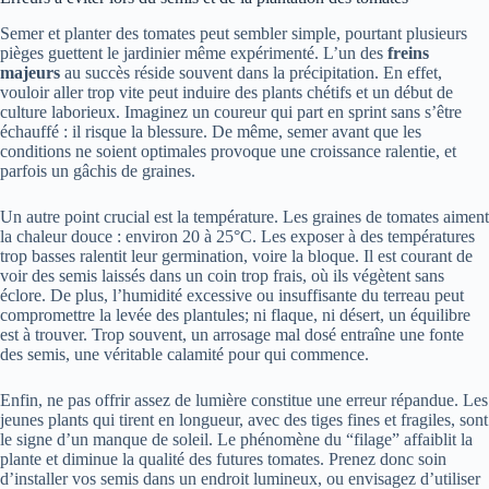
Semer et planter des tomates peut sembler simple, pourtant plusieurs
pièges guettent le jardinier même expérimenté. L’un des
freins
majeurs
au succès réside souvent dans la précipitation. En effet,
vouloir aller trop vite peut induire des plants chétifs et un début de
culture laborieux. Imaginez un coureur qui part en sprint sans s’être
échauffé : il risque la blessure. De même, semer avant que les
conditions ne soient optimales provoque une croissance ralentie, et
parfois un gâchis de graines.
Un autre point crucial est la température. Les graines de tomates aiment
la chaleur douce : environ 20 à 25°C. Les exposer à des températures
trop basses ralentit leur germination, voire la bloque. Il est courant de
voir des semis laissés dans un coin trop frais, où ils végètent sans
éclore. De plus, l’humidité excessive ou insuffisante du terreau peut
compromettre la levée des plantules; ni flaque, ni désert, un équilibre
est à trouver. Trop souvent, un arrosage mal dosé entraîne une fonte
des semis, une véritable calamité pour qui commence.
Enfin, ne pas offrir assez de lumière constitue une erreur répandue. Les
jeunes plants qui tirent en longueur, avec des tiges fines et fragiles, sont
le signe d’un manque de soleil. Le phénomène du “filage” affaiblit la
plante et diminue la qualité des futures tomates. Prenez donc soin
d’installer vos semis dans un endroit lumineux, ou envisagez d’utiliser