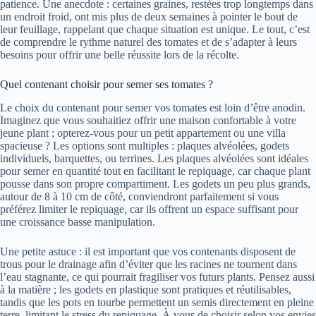
patience. Une anecdote : certaines graines, restées trop longtemps dans
un endroit froid, ont mis plus de deux semaines à pointer le bout de
leur feuillage, rappelant que chaque situation est unique. Le tout, c’est
de comprendre le rythme naturel des tomates et de s’adapter à leurs
besoins pour offrir une belle réussite lors de la récolte.
Quel contenant choisir pour semer ses tomates ?
Le choix du contenant pour semer vos tomates est loin d’être anodin.
Imaginez que vous souhaitiez offrir une maison confortable à votre
jeune plant ; opterez-vous pour un petit appartement ou une villa
spacieuse ? Les options sont multiples : plaques alvéolées, godets
individuels, barquettes, ou terrines. Les plaques alvéolées sont idéales
pour semer en quantité tout en facilitant le repiquage, car chaque plant
pousse dans son propre compartiment. Les godets un peu plus grands,
autour de 8 à 10 cm de côté, conviendront parfaitement si vous
préférez limiter le repiquage, car ils offrent un espace suffisant pour
une croissance basse manipulation.
Une petite astuce : il est important que vos contenants disposent de
trous pour le drainage afin d’éviter que les racines ne tournent dans
l’eau stagnante, ce qui pourrait fragiliser vos futurs plants. Pensez aussi
à la matière ; les godets en plastique sont pratiques et réutilisables,
tandis que les pots en tourbe permettent un semis directement en pleine
terre, limitant le stress du repiquage. À vous de choisir selon vos envies