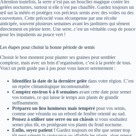
Attention toutefois, la serre n’est pas un bouclier magique contre les
gelées nocturnes, surtout si elle n’est pas chauffée. Gardez toujours un
œil sur la météo et protégez vos précieux semis avec des voiles ou des
couvertures. Cette précocité vous récompense par une récolte
anticipée, souvent plusieurs semaines avant les jardiniers qui sèment
directement en pleine terre. Une serre, c’est un véritable coup de pouce
pour les impatients au pouce vert !
Les étapes pour choisir la bonne période de semis
Choisir le bon moment pour planter ses graines peut sembler
complexe, mais avec un brin d’organisation, c’est à la portée de tous.
Voici un petit guide pas à pas pour vous lancer sereinement :
Identifiez la date de la dernière gelée
dans votre région. C’est
un repère climatologique incontournable.
Comptez environ 6 à 8 semaines
avant cette date pour semer
vos tomates, ce qui laisse le temps aux plants de grandir
suffisamment.
Préparez un lieu lumineux mais tempéré
pour vos semis,
comme une véranda ou un rebord de fenêtre orienté au sud.
Pensez à utiliser une serre ou un châssis
si vous souhaitez
semer plus tôt, en protégeant vos plants du froid nocturne.
Enfin, soyez patient !
Gardez toujours en tête que semer trop
tôt peut ralentir la croissance ou affaiblir les plants, alors mieux