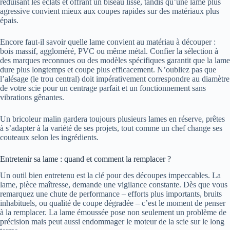
réduisant les éclats et offrant un biseau lisse, tandis qu’une lame plus
agressive convient mieux aux coupes rapides sur des matériaux plus
épais.
Encore faut-il savoir quelle lame convient au matériau à découper :
bois massif, aggloméré, PVC ou même métal. Confier la sélection à
des marques reconnues ou des modèles spécifiques garantit que la lame
dure plus longtemps et coupe plus efficacement. N’oubliez pas que
l’alésage (le trou central) doit impérativement correspondre au diamètre
de votre scie pour un centrage parfait et un fonctionnement sans
vibrations gênantes.
Un bricoleur malin gardera toujours plusieurs lames en réserve, prêtes
à s’adapter à la variété de ses projets, tout comme un chef change ses
couteaux selon les ingrédients.
Entretenir sa lame : quand et comment la remplacer ?
Un outil bien entretenu est la clé pour des découpes impeccables. La
lame, pièce maîtresse, demande une vigilance constante. Dès que vous
remarquez une chute de performance – efforts plus importants, bruits
inhabituels, ou qualité de coupe dégradée – c’est le moment de penser
à la remplacer. La lame émoussée pose non seulement un problème de
précision mais peut aussi endommager le moteur de la scie sur le long