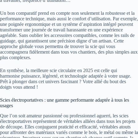
à travailler, fréquence d’utilisation…
Un bon comparatif prend en compte non seulement la robustesse et la
performance technique, mais aussi le confort d’utilisation. Par exemple,
une poignée ergonomique et un système d’aspiration intégré peuvent
transformer une journée de travail harassante en une expérience
agréable. Sans oublier les accessoires compatibles, comme les rails de
guidage, qui garantissent une précision digne d’un artisan. Cette
approche globale vous permettra de trouver la scie qui vous
accompagnera fidèlement dans tous vos chantiers, des plus simples aux
plus complexes.
En synthèse, la meilleure scie circulaire en 2025 est celle qui
harmonise puissance, légèreté, et technologie adaptée à votre usage.
Prêt à plonger dans cet univers fascinant ? Votre allié du bout des
doigts vous attend !
Scies électroportatives : une gamme performante adaptée à tous les
usages
Que l’on soit amateur passionné ou professionnel aguerri, les scies
électroportatives représentent de véritables alliées dans tous les projets
de découpe. Elles conjuguent praticité et efficacité, véritables atouts
pour affronter des matériaux variés comme le bois, le métal ou même la
céramique. Imaginez-vous sur un chantier où chaque outil compte, la