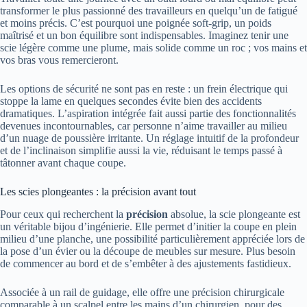
transformer le plus passionné des travailleurs en quelqu’un de fatigué
et moins précis. C’est pourquoi une poignée soft-grip, un poids
maîtrisé et un bon équilibre sont indispensables. Imaginez tenir une
scie légère comme une plume, mais solide comme un roc ; vos mains et
vos bras vous remercieront.
Les options de sécurité ne sont pas en reste : un frein électrique qui
stoppe la lame en quelques secondes évite bien des accidents
dramatiques. L’aspiration intégrée fait aussi partie des fonctionnalités
devenues incontournables, car personne n’aime travailler au milieu
d’un nuage de poussière irritante. Un réglage intuitif de la profondeur
et de l’inclinaison simplifie aussi la vie, réduisant le temps passé à
tâtonner avant chaque coupe.
Les scies plongeantes : la précision avant tout
Pour ceux qui recherchent la
précision
absolue, la scie plongeante est
un véritable bijou d’ingénierie. Elle permet d’initier la coupe en plein
milieu d’une planche, une possibilité particulièrement appréciée lors de
la pose d’un évier ou la découpe de meubles sur mesure. Plus besoin
de commencer au bord et de s’embêter à des ajustements fastidieux.
Associée à un rail de guidage, elle offre une précision chirurgicale
comparable à un scalpel entre les mains d’un chirurgien, pour des