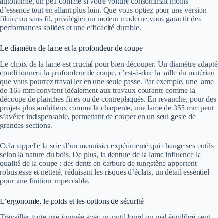
autonomie, un peu comme si votre voiture consommait moins
d’essence tout en allant plus loin. Que vous optiez pour une version
filaire ou sans fil, privilégier un moteur moderne vous garantit des
performances solides et une efficacité durable.
Le diamètre de lame et la profondeur de coupe
Le choix de la lame est crucial pour bien découper. Un diamètre adapté
conditionnera la profondeur de coupe, c’est-à-dire la taille du matériau
que vous pourrez travailler en une seule passe. Par exemple, une lame
de 165 mm convient idéalement aux travaux courants comme la
découpe de planches fines ou de contreplaqués. En revanche, pour des
projets plus ambitieux comme la charpente, une lame de 355 mm peut
s’avérer indispensable, permettant de couper en un seul geste de
grandes sections.
Cela rappelle la scie d’un menuisier expérimenté qui change ses outils
selon la nature du bois. De plus, la denture de la lame influence la
qualité de la coupe : des dents en carbure de tungstène apportent
robustesse et netteté, réduisant les risques d’éclats, un détail essentiel
pour une finition impeccable.
L’ergonomie, le poids et les options de sécurité
Travailler toute une journée avec un outil lourd ou mal équilibré peut