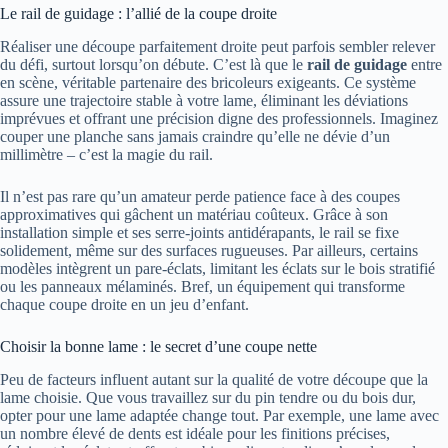
Le rail de guidage : l’allié de la coupe droite
Réaliser une découpe parfaitement droite peut parfois sembler relever
du défi, surtout lorsqu’on débute. C’est là que le
rail de guidage
entre
en scène, véritable partenaire des bricoleurs exigeants. Ce système
assure une trajectoire stable à votre lame, éliminant les déviations
imprévues et offrant une précision digne des professionnels. Imaginez
couper une planche sans jamais craindre qu’elle ne dévie d’un
millimètre – c’est la magie du rail.
Il n’est pas rare qu’un amateur perde patience face à des coupes
approximatives qui gâchent un matériau coûteux. Grâce à son
installation simple et ses serre-joints antidérapants, le rail se fixe
solidement, même sur des surfaces rugueuses. Par ailleurs, certains
modèles intègrent un pare-éclats, limitant les éclats sur le bois stratifié
ou les panneaux mélaminés. Bref, un équipement qui transforme
chaque coupe droite en un jeu d’enfant.
Choisir la bonne lame : le secret d’une coupe nette
Peu de facteurs influent autant sur la qualité de votre découpe que la
lame choisie. Que vous travaillez sur du pin tendre ou du bois dur,
opter pour une lame adaptée change tout. Par exemple, une lame avec
un nombre élevé de dents est idéale pour les finitions précises,