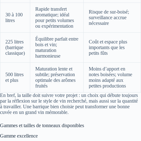
Rapide transfert
Risque de sur-boisé;
30 à 100
aromatique; idéal
surveillance accrue
litres
pour petits volumes
nécessaire
ou expérimentation
Équilibre parfait entre
225 litres
Coût et espace plus
bois et vin;
(barrique
importants que les
maturation
classique)
petits fûts
harmonieuse
Maturation lente et
Moins d’apport en
500 litres
subtile; préservation
notes boisées; volume
et plus
optimale des arômes
moins adapté aux
fruités
petites productions
En bref, la taille doit suivre votre projet : un choix qui débute toujours
par la réflexion sur le style de vin recherché, mais aussi sur la quantité
à travailler. Une barrique bien choisie peut transformer une bonne
cuvée en un grand vin mémorable.
Gammes et tailles de tonneaux disponibles
Gamme excellence