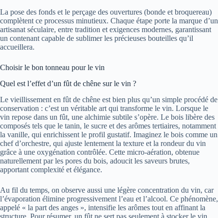
La pose des fonds et le perçage des ouvertures (bonde et broquereau)
complètent ce processus minutieux. Chaque étape porte la marque d’un
artisanat séculaire, entre tradition et exigences modernes, garantissant
un contenant capable de sublimer les précieuses bouteilles qu’il
accueillera.
Choisir le bon tonneau pour le vin
Quel est l’effet d’un fût de chêne sur le vin ?
Le vieillissement en fût de chêne est bien plus qu’un simple procédé de
conservation : c’est un véritable art qui transforme le vin. Lorsque le
vin repose dans un fût, une alchimie subtile s’opère. Le bois libère des
composés tels que le tanin, le sucre et des arômes tertiaires, notamment
la vanille, qui enrichissent le profil gustatif. Imaginez le bois comme un
chef d’orchestre, qui ajuste lentement la texture et la rondeur du vin
grâce à une oxygénation contrôlée. Cette micro-aération, obtenue
naturellement par les pores du bois, adoucit les saveurs brutes,
apportant complexité et élégance.
Au fil du temps, on observe aussi une légère concentration du vin, car
l’évaporation élimine progressivement l’eau et l’alcool. Ce phénomène,
appelé « la part des anges », intensifie les arômes tout en affinant la
structure. Pour résumer, un fût ne sert pas seulement à stocker le vin,