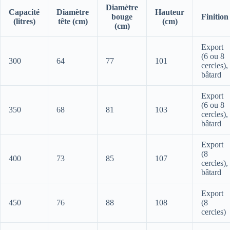
Diamètre
Capacité
Diamètre
Hauteur
bouge
Finition
(litres)
tête (cm)
(cm)
(cm)
Export
(6 ou 8
300
64
77
101
cercles),
bâtard
Export
(6 ou 8
350
68
81
103
cercles),
bâtard
Export
(8
400
73
85
107
cercles),
bâtard
Export
450
76
88
108
(8
cercles)