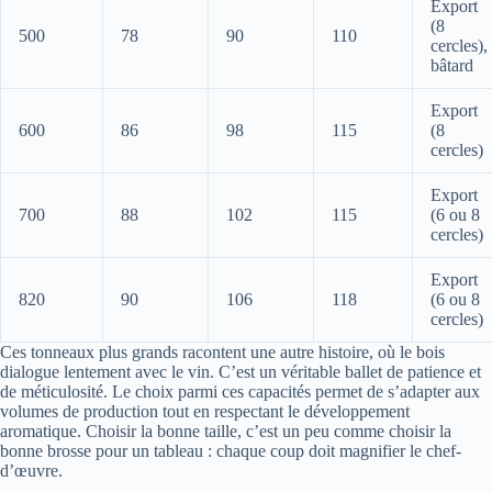
Export
(8
500
78
90
110
cercles),
bâtard
Export
600
86
98
115
(8
cercles)
Export
700
88
102
115
(6 ou 8
cercles)
Export
820
90
106
118
(6 ou 8
cercles)
Ces tonneaux plus grands racontent une autre histoire, où le bois
dialogue lentement avec le vin. C’est un véritable ballet de patience et
de méticulosité. Le choix parmi ces capacités permet de s’adapter aux
volumes de production tout en respectant le développement
aromatique. Choisir la bonne taille, c’est un peu comme choisir la
bonne brosse pour un tableau : chaque coup doit magnifier le chef-
d’œuvre.