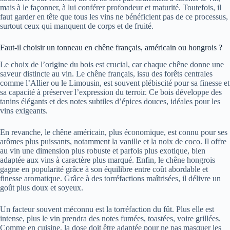
mais à le façonner, à lui conférer profondeur et maturité. Toutefois, il
faut garder en tête que tous les vins ne bénéficient pas de ce processus,
surtout ceux qui manquent de corps et de fruité.
Faut-il choisir un tonneau en chêne français, américain ou hongrois ?
Le choix de l’origine du bois est crucial, car chaque chêne donne une
saveur distincte au vin. Le chêne français, issu des forêts centrales
comme l’Allier ou le Limousin, est souvent plébiscité pour sa finesse et
sa capacité à préserver l’expression du terroir. Ce bois développe des
tanins élégants et des notes subtiles d’épices douces, idéales pour les
vins exigeants.
En revanche, le chêne américain, plus économique, est connu pour ses
arômes plus puissants, notamment la vanille et la noix de coco. Il offre
au vin une dimension plus robuste et parfois plus exotique, bien
adaptée aux vins à caractère plus marqué. Enfin, le chêne hongrois
gagne en popularité grâce à son équilibre entre coût abordable et
finesse aromatique. Grâce à des torréfactions maîtrisées, il délivre un
goût plus doux et soyeux.
Un facteur souvent méconnu est la torréfaction du fût. Plus elle est
intense, plus le vin prendra des notes fumées, toastées, voire grillées.
Comme en cuisine, la dose doit être adaptée pour ne pas masquer les