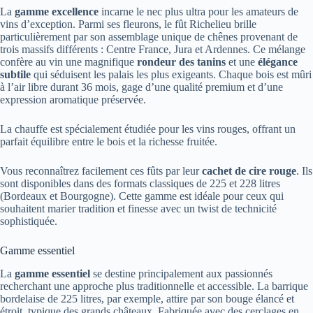
La
gamme excellence
incarne le nec plus ultra pour les amateurs de
vins d’exception. Parmi ses fleurons, le fût Richelieu brille
particulièrement par son assemblage unique de chênes provenant de
trois massifs différents : Centre France, Jura et Ardennes. Ce mélange
confère au vin une magnifique
rondeur des tanins
et une
élégance
subtile
qui séduisent les palais les plus exigeants. Chaque bois est mûri
à l’air libre durant 36 mois, gage d’une qualité premium et d’une
expression aromatique préservée.
La chauffe est spécialement étudiée pour les vins rouges, offrant un
parfait équilibre entre le bois et la richesse fruitée.
Vous reconnaîtrez facilement ces fûts par leur
cachet de cire rouge
. Ils
sont disponibles dans des formats classiques de 225 et 228 litres
(Bordeaux et Bourgogne). Cette gamme est idéale pour ceux qui
souhaitent marier tradition et finesse avec un twist de technicité
sophistiquée.
Gamme essentiel
La
gamme essentiel
se destine principalement aux passionnés
recherchant une approche plus traditionnelle et accessible. La barrique
bordelaise de 225 litres, par exemple, attire par son bouge élancé et
étroit, typique des grands châteaux. Fabriquée avec des cerclages en