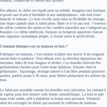
rondeur, complexité et finesse aux saveurs.
Par ailleurs, le chêne est réputé pour sa solidité. Imaginez une barrique
exposée aux écarts d’humidité et aux manipulations : elle doit rester
étanche et robuste. Ce bois excelle aussi dans la flexibilité du cintrage,
une étape capitale dans la fabrication. Mais ce n’est pas tout : l’essence
de chêne contient des tanins et des vanilles naturelles qui s’intègrent au
bouquet. Le chêne américain, français ou hongrois apportent chacun
une signature aromatique propre, à choisir selon le profil désiré.
Comment fabrique-t-on un tonneau en bois ?
Fabriquer un tonneau, c’est comme sculpter une œuvre d’art exigeant
savoir-faire et patience. Tout débute avec la sélection rigoureuse des
merrains, lattes de bois longues et droites. Ces douelles doivent être
parfaitement choisies pour éviter toute faiblesse. Ensuite vient la
préparation : façonnage, séchage naturel à l’air libre pendant plusieurs
années, parfois jusqu’à 36 mois, pour libérer pleinement les arômes du
bois.
Le fabricant assemble ensuite les douelles avec précision, les cintrant à
la vapeur pour leur donner cette forme caractéristique. Le bois se plie
mais reste solide, prêt à maintenir la forme sous pression. Viennent
alors les cerclages en métal, qui assurent la cohésion du tonneau.