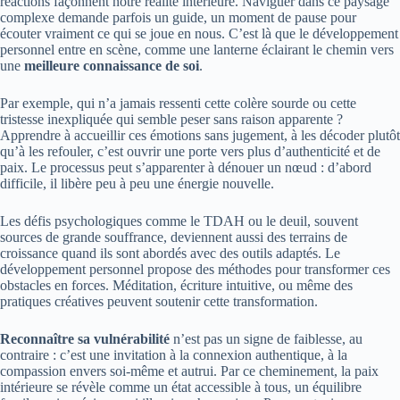
réactions façonnent notre réalité intérieure. Naviguer dans ce paysage
complexe demande parfois un guide, un moment de pause pour
écouter vraiment ce qui se joue en nous. C’est là que le développement
personnel entre en scène, comme une lanterne éclairant le chemin vers
une
meilleure connaissance de soi
.
Par exemple, qui n’a jamais ressenti cette colère sourde ou cette
tristesse inexpliquée qui semble peser sans raison apparente ?
Apprendre à accueillir ces émotions sans jugement, à les décoder plutôt
qu’à les refouler, c’est ouvrir une porte vers plus d’authenticité et de
paix. Le processus peut s’apparenter à dénouer un nœud : d’abord
difficile, il libère peu à peu une énergie nouvelle.
Les défis psychologiques comme le TDAH ou le deuil, souvent
sources de grande souffrance, deviennent aussi des terrains de
croissance quand ils sont abordés avec des outils adaptés. Le
développement personnel propose des méthodes pour transformer ces
obstacles en forces. Méditation, écriture intuitive, ou même des
pratiques créatives peuvent soutenir cette transformation.
Reconnaître sa vulnérabilité
n’est pas un signe de faiblesse, au
contraire : c’est une invitation à la connexion authentique, à la
compassion envers soi-même et autrui. Par ce cheminement, la paix
intérieure se révèle comme un état accessible à tous, un équilibre