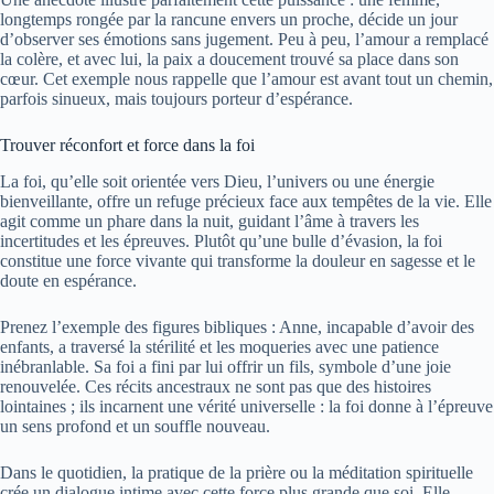
longtemps rongée par la rancune envers un proche, décide un jour
d’observer ses émotions sans jugement. Peu à peu, l’amour a remplacé
la colère, et avec lui, la paix a doucement trouvé sa place dans son
cœur. Cet exemple nous rappelle que l’amour est avant tout un chemin,
parfois sinueux, mais toujours porteur d’espérance.
Trouver réconfort et force dans la foi
La foi, qu’elle soit orientée vers Dieu, l’univers ou une énergie
bienveillante, offre un refuge précieux face aux tempêtes de la vie. Elle
agit comme un phare dans la nuit, guidant l’âme à travers les
incertitudes et les épreuves. Plutôt qu’une bulle d’évasion, la foi
constitue une force vivante qui transforme la douleur en sagesse et le
doute en espérance.
Prenez l’exemple des figures bibliques : Anne, incapable d’avoir des
enfants, a traversé la stérilité et les moqueries avec une patience
inébranlable. Sa foi a fini par lui offrir un fils, symbole d’une joie
renouvelée. Ces récits ancestraux ne sont pas que des histoires
lointaines ; ils incarnent une vérité universelle : la foi donne à l’épreuve
un sens profond et un souffle nouveau.
Dans le quotidien, la pratique de la prière ou la méditation spirituelle
crée un dialogue intime avec cette force plus grande que soi. Elle