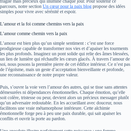
fragile mais précieux qui illumine chaque jour. Pour soutenir ce
parcours, notre section
Un cœur pour la paix blog
propose des idées
simples pour vivre avec sérénité et espoir.
L’amour et la foi comme chemins vers la paix
L’amour comme chemin vers la paix
L’amour est bien plus qu’un simple sentiment : c’est une force
prodigieuse capable de transformer nos vies et d’apaiser les tourments
les plus profonds. Imaginez un pont solide qui relie des âmes blessées,
un lien de lumière qui réchauffe les cœurs glacés. À travers l’amour de
soi, nous posons la première pierre de cet édifice intérieur. Ce n’est pas
de l’égoïsme, mais un geste d’acceptation bienveillante et profonde,
une reconnaissance de notre propre valeur.
Puis, s’ouvre la voie vers l’amour des autres, qui se tisse sans attentes
démesurées ni dépendances émotionnelles. Chaque émotion, qu’elle
soit colère, tristesse ou peur, devient alors un précieux messager plutôt
qu’un adversaire redoutable. En les accueillant avec douceur, nous
facilitons une vraie métamorphose intérieure. Cette alchimie
émotionnelle forge peu à peu une paix durable, qui sait apaiser les
conflits et ouvrir la porte au pardon.
Une anecdote illustre parfaitement cette puissance : une femme,