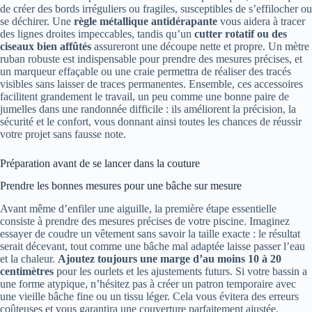
de créer des bords irréguliers ou fragiles, susceptibles de s’effilocher ou
se déchirer. Une
règle métallique antidérapante
vous aidera à tracer
des lignes droites impeccables, tandis qu’un
cutter rotatif ou des
ciseaux bien affûtés
assureront une découpe nette et propre. Un mètre
ruban robuste est indispensable pour prendre des mesures précises, et
un marqueur effaçable ou une craie permettra de réaliser des tracés
visibles sans laisser de traces permanentes. Ensemble, ces accessoires
facilitent grandement le travail, un peu comme une bonne paire de
jumelles dans une randonnée difficile : ils améliorent la précision, la
sécurité et le confort, vous donnant ainsi toutes les chances de réussir
votre projet sans fausse note.
Préparation avant de se lancer dans la couture
Prendre les bonnes mesures pour une bâche sur mesure
Avant même d’enfiler une aiguille, la première étape essentielle
consiste à prendre des mesures précises de votre piscine. Imaginez
essayer de coudre un vêtement sans savoir la taille exacte : le résultat
serait décevant, tout comme une bâche mal adaptée laisse passer l’eau
et la chaleur.
Ajoutez toujours une marge d’au moins 10 à 20
centimètres
pour les ourlets et les ajustements futurs. Si votre bassin a
une forme atypique, n’hésitez pas à créer un patron temporaire avec
une vieille bâche fine ou un tissu léger. Cela vous évitera des erreurs
coûteuses et vous garantira une couverture parfaitement ajustée,