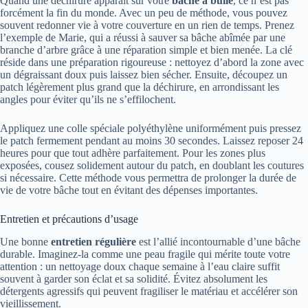
Quand une déchirure apparaît sur votre
bâche à bulle
, ce n’est pas
forcément la fin du monde. Avec un peu de méthode, vous pouvez
souvent redonner vie à votre couverture en un rien de temps. Prenez
l’exemple de Marie, qui a réussi à sauver sa bâche abîmée par une
branche d’arbre grâce à une réparation simple et bien menée. La clé
réside dans une préparation rigoureuse : nettoyez d’abord la zone avec
un dégraissant doux puis laissez bien sécher. Ensuite, découpez un
patch légèrement plus grand que la déchirure, en arrondissant les
angles pour éviter qu’ils ne s’effilochent.
Appliquez une colle spéciale polyéthylène uniformément puis pressez
le patch fermement pendant au moins 30 secondes. Laissez reposer 24
heures pour que tout adhère parfaitement. Pour les zones plus
exposées, cousez solidement autour du patch, en doublant les coutures
si nécessaire. Cette méthode vous permettra de prolonger la durée de
vie de votre bâche tout en évitant des dépenses importantes.
Entretien et précautions d’usage
Une bonne
entretien régulière
est l’allié incontournable d’une bâche
durable. Imaginez-la comme une peau fragile qui mérite toute votre
attention : un nettoyage doux chaque semaine à l’eau claire suffit
souvent à garder son éclat et sa solidité. Évitez absolument les
détergents agressifs qui peuvent fragiliser le matériau et accélérer son
vieillissement.