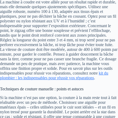
La machine à coudre est votre alliée pour un résultat rapide et durable,
mais elle demande quelques ajustements spécifiques. Utilisez une
aiguille robuste, numéro 100 à 130, adaptée aux tissus épais et
plastiques, pour ne pas déchirer la bâche en cousant. Optez pour un fil
polyester ou nylon résistant aux UV et à l’humidité ; c’est
indispensable pour supporter l’exposition extérieure. Concernant le
point, le zigzag offre une bonne souplesse et prévient l’effilochage,
tandis que le point droit renforcé convient aux zones principales.
Réglez la longueur du point entre 3 et 4 mm, ni trop serré pour ne pas
perforer excessivement la bâche, ni trop lâche pour éviter toute fuite.
La vitesse de couture doit être modérée, autour de 400 à 600 points par
minute, pour garder le contrôle. Pensez à guider doucement la bâche
sans la tirer, comme pour ne pas casser une branche fragile. Ce dosage
demande un peu de pratique, mais avec patience, la machine vous
offrira une finition propre et solide. Pour en savoir plus sur les outils
indispensables pour réussir vos réparations, consultez notre
kit du
plombier : les indispensables pour réussir vos réparations
.
Techniques de couture manuelle : points et astuces
Si la machine n’est pas une option, la couture à la main reste tout à fait
réalisable avec un peu de méthode. Choisissez une aiguille pour
matériaux épais – celles utilisées pour le cuir sont idéales – et un fil en
nylon tressé pour garantir la durabilité. Le point arrière est la star dans
ce cas : solide et résistant, il offre une tenue comparable à une couture